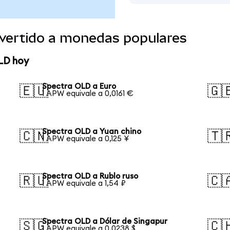
vertido a monedas populares
LD hoy
Spectra OLD a Euro
🇪🇺
🇬
1 APW equivale a 0,0161 €
Spectra OLD a Yuan chino
🇨🇳
🇹
1 APW equivale a 0,125 ¥
Spectra OLD a Rublo ruso
🇷🇺
🇨
1 APW equivale a 1,54 ₽
Spectra OLD a Dólar de Singapur
🇸🇬
🇨
1 APW equivale a 0,0238 $