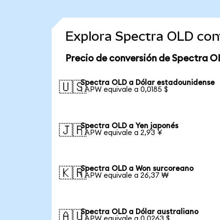
Explora Spectra OLD con
Precio de conversión de Spectra O
Spectra OLD a Dólar estadounidense
🇺🇸
1 APW equivale a 0,0185 $
Spectra OLD a Yen japonés
🇯🇵
1 APW equivale a 2,93 ¥
Spectra OLD a Won surcoreano
🇰🇷
1 APW equivale a 26,37 ₩
Spectra OLD a Dólar australiano
🇦🇺
1 APW equivale a 0,0263 $