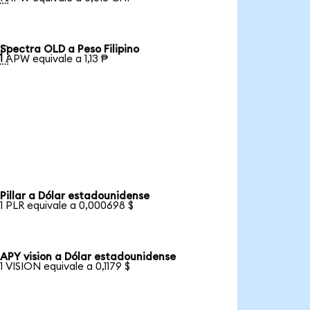
Spectra OLD a Peso Filipino

1 APW equivale a 1,13 ₱
Pillar a Dólar estadounidense
1 PLR equivale a 0,000698 $
APY vision a Dólar estadounidense
1 VISION equivale a 0,1179 $