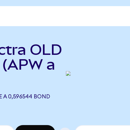
ectra OLD
 (APW a
 A 0,596544 BOND