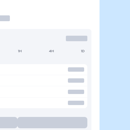
1H
4H
1D