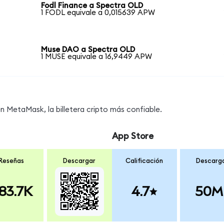
Fodl Finance a Spectra OLD
1 FODL equivale a 0,015639 APW
Muse DAO a Spectra OLD
1 MUSE equivale a 16,9449 APW
 MetaMask, la billetera cripto más confiable.
App Store
Reseñas
Descargar
Calificación
Descarg
83.7K
4.7
50M