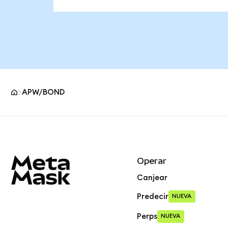
APW/BOND
Pie de página del sitio MetaMask
Operar
Canjear
Predecir
NUEVA
Perps
NUEVA