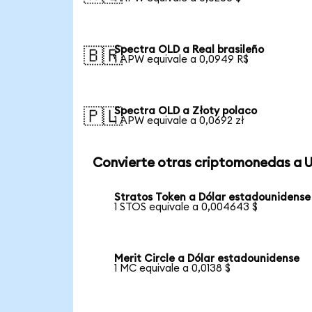
Spectra OLD a Real brasileño
🇧🇷
1 APW equivale a 0,0949 R$
Spectra OLD a Złoty polaco
🇵🇱
1 APW equivale a 0,0692 zł
Convierte otras criptomonedas a 
Stratos Token a Dólar estadounidense
1 STOS equivale a 0,004643 $
Merit Circle a Dólar estadounidense
1 MC equivale a 0,0138 $