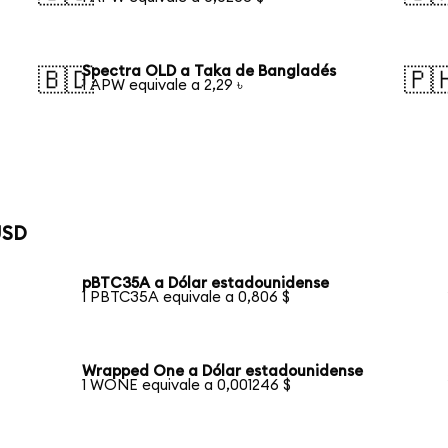
Spectra OLD a Taka de Bangladés
🇧🇩
🇵
1 APW equivale a 2,29 ৳
USD
pBTC35A a Dólar estadounidense
1 PBTC35A equivale a 0,806 $
Wrapped One a Dólar estadounidense
1 WONE equivale a 0,001246 $