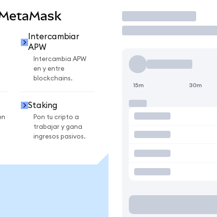
 MetaMask
Operar
Intercambiar
APW
Intercambia APW
en y entre
blockchains.
15m
30m
Staking
en
Pon tu cripto a
trabajar y gana
ingresos pasivos.