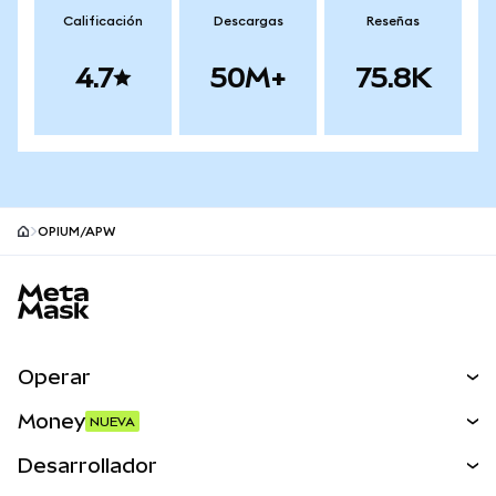
Calificación
Descargas
Reseñas
4.7
50M+
75.8K
OPIUM/APW
Pie de página del sitio MetaMask
Operar
Canjear
Money
NUEVA
Predecir
NUEVA
Comprar
Desarrollador
Perps
NUEVA
Tarjeta
Ver los documentos