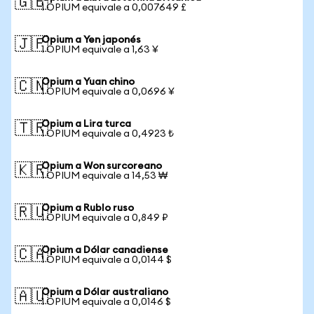
🇬🇧
1 OPIUM equivale a 0,007649 £
Opium a Yen japonés
🇯🇵
1 OPIUM equivale a 1,63 ¥
Opium a Yuan chino
🇨🇳
1 OPIUM equivale a 0,0696 ¥
Opium a Lira turca
🇹🇷
1 OPIUM equivale a 0,4923 ₺
Opium a Won surcoreano
🇰🇷
1 OPIUM equivale a 14,53 ₩
Opium a Rublo ruso
🇷🇺
1 OPIUM equivale a 0,849 ₽
Opium a Dólar canadiense
🇨🇦
1 OPIUM equivale a 0,0144 $
Opium a Dólar australiano
🇦🇺
1 OPIUM equivale a 0,0146 $