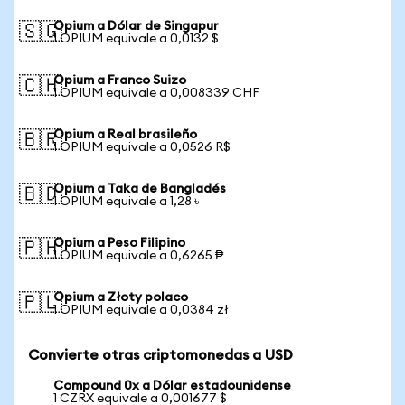
Opium a Dólar de Singapur
🇸🇬
1 OPIUM equivale a 0,0132 $
Opium a Franco Suizo
🇨🇭
1 OPIUM equivale a 0,008339 CHF
Opium a Real brasileño
🇧🇷
1 OPIUM equivale a 0,0526 R$
Opium a Taka de Bangladés
🇧🇩
1 OPIUM equivale a 1,28 ৳
Opium a Peso Filipino
🇵🇭
1 OPIUM equivale a 0,6265 ₱
Opium a Złoty polaco
🇵🇱
1 OPIUM equivale a 0,0384 zł
Convierte otras criptomonedas a USD
Compound 0x a Dólar estadounidense
1 CZRX equivale a 0,001677 $