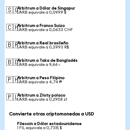
Arbitrum a Dólar de Singapur
🇸🇬
1 ARB equivale a 0,0999 $
Arbitrum a Franco Suizo
🇨🇭
1 ARB equivale a 0,0633 CHF
Arbitrum a Real brasileño
🇧🇷
1 ARB equivale a 0,3993 R$
Arbitrum a Taka de Bangladés
🇧🇩
1 ARB equivale a 9,66 ৳
Arbitrum a Peso Filipino
🇵🇭
1 ARB equivale a 4,74 ₱
Arbitrum a Złoty polaco
🇵🇱
1 ARB equivale a 0,2908 zł
Convierte otras criptomonedas a USD
Filecoin a Dólar estadounidense
1 FIL equivale a 0,7315 $