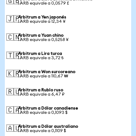
🇬🇧
1 ARB equivale a 0,0579 £
Arbitrum a Yen japonés
🇯🇵
1 ARB equivale a 12,34 ¥
Arbitrum a Yuan chino
🇨🇳
1 ARB equivale a 0,5258 ¥
Arbitrum a Lira turca
🇹🇷
1 ARB equivale a 3,72 ₺
Arbitrum a Won surcoreano
🇰🇷
1 ARB equivale a 110,67 ₩
Arbitrum a Rublo ruso
🇷🇺
1 ARB equivale a 6,47 ₽
Arbitrum a Dólar canadiense
🇨🇦
1 ARB equivale a 0,1093 $
Arbitrum a Dólar australiano
🇦🇺
1 ARB equivale a 0,1109 $