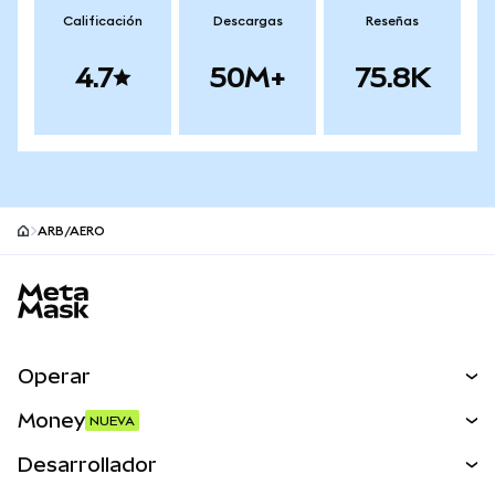
Calificación
Descargas
Reseñas
4.7
50M+
75.8K
ARB/AERO
Pie de página del sitio MetaMask
Operar
Canjear
Money
NUEVA
Predecir
NUEVA
Comprar
Desarrollador
Perps
NUEVA
Tarjeta
Ver los documentos