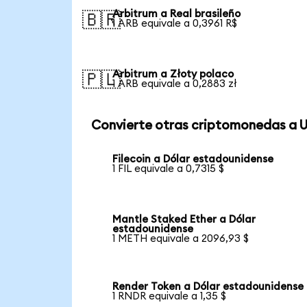
Arbitrum a Real brasileño
🇧🇷
1 ARB equivale a 0,3961 R$
Arbitrum a Złoty polaco
🇵🇱
1 ARB equivale a 0,2883 zł
Convierte otras criptomonedas a 
Filecoin a Dólar estadounidense
1 FIL equivale a 0,7315 $
Mantle Staked Ether a Dólar
estadounidense
1 METH equivale a 2096,93 $
Render Token a Dólar estadounidense
1 RNDR equivale a 1,35 $