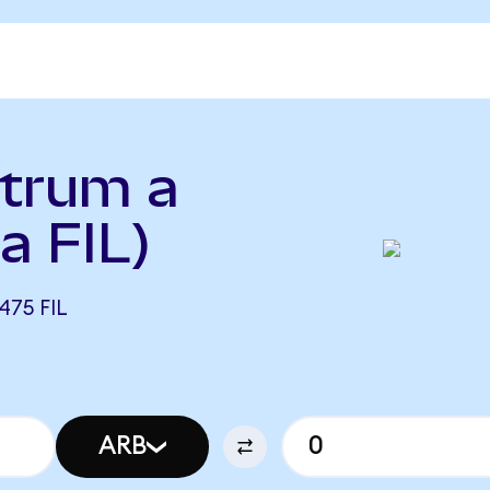
itrum a
a FIL)
475 FIL
ARB