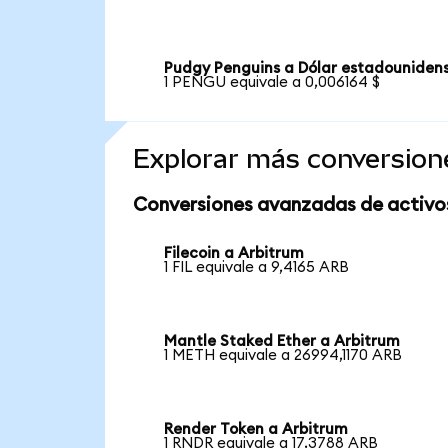
Pudgy Penguins a Dólar estadouniden
1 PENGU equivale a 0,006164 $
Explorar más conversion
Conversiones avanzadas de activo
Filecoin a Arbitrum
1 FIL equivale a 9,4165 ARB
Mantle Staked Ether a Arbitrum
1 METH equivale a 26994,1170 ARB
Render Token a Arbitrum
1 RNDR equivale a 17,3788 ARB