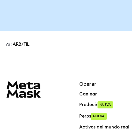
ARB/FIL
Pie de página del sitio MetaMask
Operar
Canjear
Predecir
NUEVA
Perps
NUEVA
Activos del mundo real