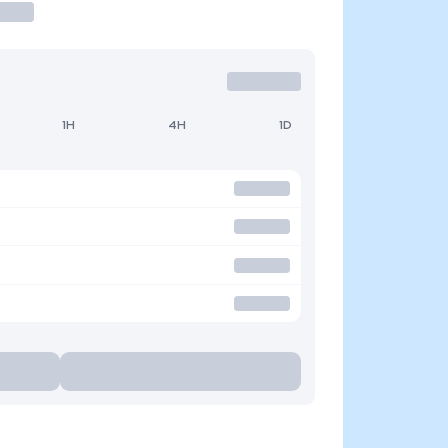
1H
4H
1D