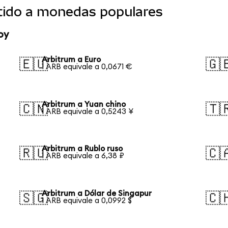
tido a monedas populares
oy
Arbitrum a Euro
🇪🇺
🇬
1 ARB equivale a 0,0671 €
Arbitrum a Yuan chino
🇨🇳
🇹
1 ARB equivale a 0,5243 ¥
Arbitrum a Rublo ruso
🇷🇺
🇨
1 ARB equivale a 6,38 ₽
Arbitrum a Dólar de Singapur
🇸🇬
🇨
1 ARB equivale a 0,0992 $