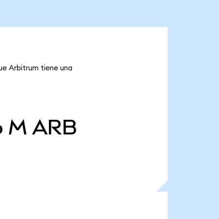
ue Arbitrum tiene una
6 M
ARB