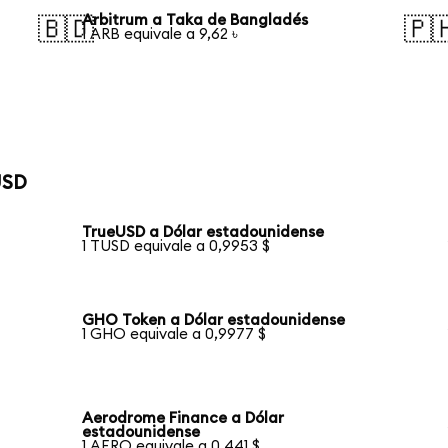
Arbitrum a Taka de Bangladés
🇧🇩
🇵
1 ARB equivale a 9,62 ৳
USD
TrueUSD a Dólar estadounidense
1 TUSD equivale a 0,9953 $
GHO Token a Dólar estadounidense
1 GHO equivale a 0,9977 $
Aerodrome Finance a Dólar
estadounidense
1 AERO equivale a 0,441 $