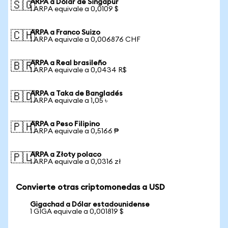
ARPA a Dólar de Singapur
🇸🇬
1 ARPA equivale a 0,0109 $
ARPA a Franco Suizo
🇨🇭
1 ARPA equivale a 0,006876 CHF
ARPA a Real brasileño
🇧🇷
1 ARPA equivale a 0,0434 R$
ARPA a Taka de Bangladés
🇧🇩
1 ARPA equivale a 1,05 ৳
ARPA a Peso Filipino
🇵🇭
1 ARPA equivale a 0,5166 ₱
ARPA a Złoty polaco
🇵🇱
1 ARPA equivale a 0,0316 zł
Convierte otras criptomonedas a USD
Gigachad a Dólar estadounidense
1 GIGA equivale a 0,001819 $