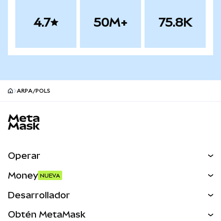
4.7
50M+
75.8K
ARPA/POLS
Pie de página del sitio MetaMask
Operar
Canjear
Money
NUEVA
Predecir
NUEVA
Comprar
Desarrollador
Perps
NUEVA
Tarjeta
Ver los documentos
Obtén MetaMask
Activos del mundo real