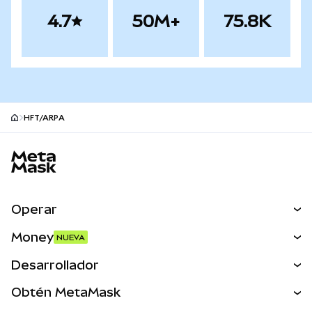
4.7
50M+
75.8K
HFT/ARPA
Pie de página del sitio MetaMask
Operar
Canjear
Money
NUEVA
Predecir
NUEVA
Comprar
Desarrollador
Perps
NUEVA
Tarjeta
Ver los documentos
Obtén MetaMask
Activos del mundo real
mUSD
NUEVA
Panel
Obtén Metamask