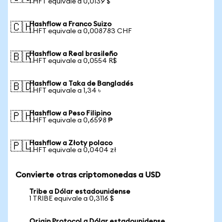
1 HFT equivale a 0,0139 $
Hashflow a Franco Suizo
🇨🇭
1 HFT equivale a 0,008783 CHF
Hashflow a Real brasileño
🇧🇷
1 HFT equivale a 0,0554 R$
Hashflow a Taka de Bangladés
🇧🇩
1 HFT equivale a 1,34 ৳
Hashflow a Peso Filipino
🇵🇭
1 HFT equivale a 0,6598 ₱
Hashflow a Złoty polaco
🇵🇱
1 HFT equivale a 0,0404 zł
Convierte otras criptomonedas a USD
Tribe a Dólar estadounidense
1 TRIBE equivale a 0,3116 $
Origin Protocol a Dólar estadounidense