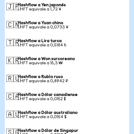
Hashflow a Yen japonés
🇯🇵
1 HFT equivale a 1,72 ¥
Hashflow a Yuan chino
🇨🇳
1 HFT equivale a 0,0733 ¥
Hashflow a Lira turca
🇹🇷
1 HFT equivale a 0,5184 ₺
Hashflow a Won surcoreano
🇰🇷
1 HFT equivale a 15,3 ₩
Hashflow a Rublo ruso
🇷🇺
1 HFT equivale a 0,8942 ₽
Hashflow a Dólar canadiense
🇨🇦
1 HFT equivale a 0,0152 $
Hashflow a Dólar australiano
🇦🇺
1 HFT equivale a 0,0154 $
Hashflow a Dólar de Singapur
🇸🇬