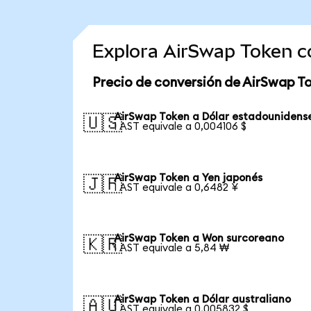
Explora AirSwap Token c
Precio de conversión de AirSwap T
AirSwap Token a Dólar estadounidens
🇺🇸
1 AST equivale a 0,004106 $
AirSwap Token a Yen japonés
🇯🇵
1 AST equivale a 0,6482 ¥
AirSwap Token a Won surcoreano
🇰🇷
1 AST equivale a 5,84 ₩
AirSwap Token a Dólar australiano
🇦🇺
1 AST equivale a 0,005832 $