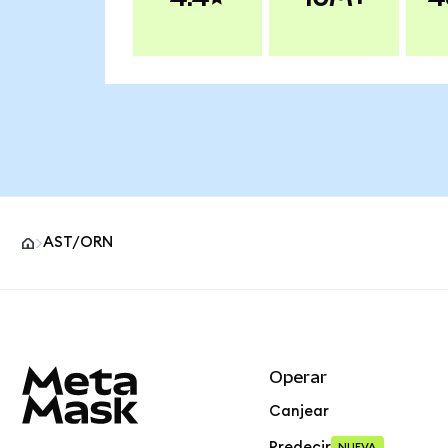
AST/ORN
Pie de página del sitio MetaMask
Operar
Canjear
Predecir
NUEVA