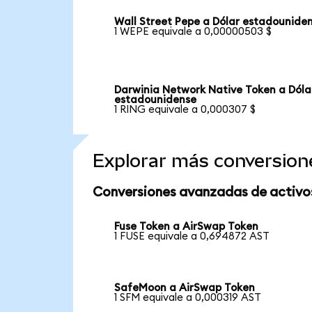
Wall Street Pepe a Dólar estadounide
1 WEPE equivale a 0,00000503 $
Darwinia Network Native Token a Dóla
estadounidense
1 RING equivale a 0,000307 $
Explorar más conversion
Conversiones avanzadas de activo
Fuse Token a AirSwap Token
1 FUSE equivale a 0,694872 AST
SafeMoon a AirSwap Token
1 SFM equivale a 0,000319 AST