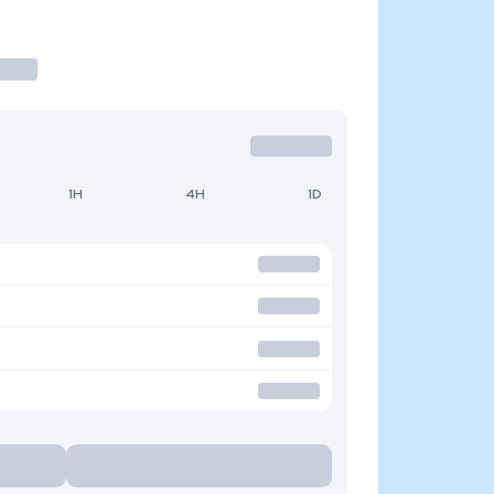
1H
4H
1D