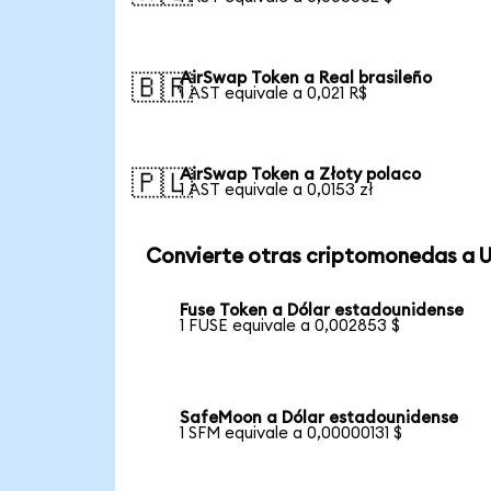
AirSwap Token a Real brasileño
🇧🇷
1 AST equivale a 0,021 R$
AirSwap Token a Złoty polaco
🇵🇱
1 AST equivale a 0,0153 zł
Convierte otras criptomonedas a 
Fuse Token a Dólar estadounidense
1 FUSE equivale a 0,002853 $
SafeMoon a Dólar estadounidense
1 SFM equivale a 0,00000131 $