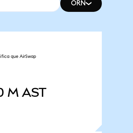
ORN
nifica que AirSwap
0 M
AST