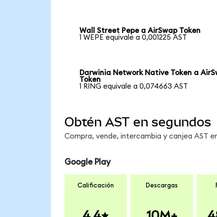
Wall Street Pepe a AirSwap Token
1 WEPE equivale a 0,001225 AST
Darwinia Network Native Token a Air
Token
1 RING equivale a 0,074663 AST
Obtén AST en segundos
Compra, vende, intercambia y canjea AST en 
Google Play
Calificación
Descargas
4.4
10M+
4