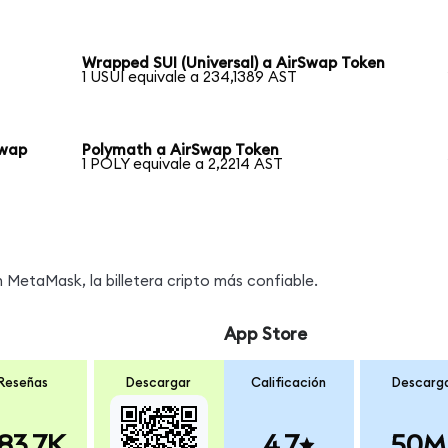
Wrapped SUI (Universal) a AirSwap Token
1 USUI equivale a 234,1389 AST
Swap
Polymath a AirSwap Token
1 POLY equivale a 2,2214 AST
MetaMask, la billetera cripto más confiable.
App Store
Reseñas
Descargar
Calificación
Descarg
83.7K
4.7
50M