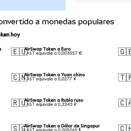
onvertido a monedas populares
oken hoy
e
AirSwap Token a Euro
🇪🇺
🇬
1 AST equivale a 0,003557 €
AirSwap Token a Yuan chino
🇨🇳
🇹
1 AST equivale a 0,0277 ¥
AirSwap Token a Rublo ruso
🇷🇺
🇨
1 AST equivale a 0,3343 ₽
AirSwap Token a Dólar de Singapur
🇸🇬
🇨
1 AST equivale a 0,005265 $