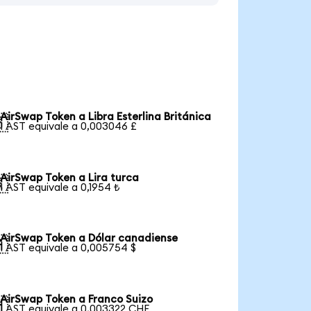
AirSwap Token a Libra Esterlina Británica

1 AST equivale a 0,003046 £
AirSwap Token a Lira turca

1 AST equivale a 0,1954 ₺
AirSwap Token a Dólar canadiense

1 AST equivale a 0,005754 $
AirSwap Token a Franco Suizo

1 AST equivale a 0,003322 CHF