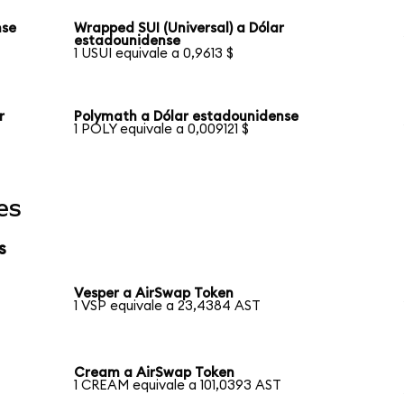
nse
Wrapped SUI (Universal) a Dólar
estadounidense
1 USUI equivale a 0,9613 $
r
Polymath a Dólar estadounidense
1 POLY equivale a 0,009121 $
es
s
Vesper a AirSwap Token
1 VSP equivale a 23,4384 AST
Cream a AirSwap Token
1 CREAM equivale a 101,0393 AST