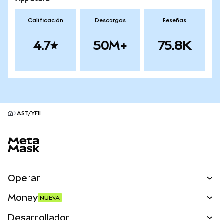
Calificación
Descargas
Reseñas
4.7
50M+
75.8K
AST/YFII
Pie de página del sitio MetaMask
Operar
Canjear
Money
NUEVA
Predecir
NUEVA
Comprar
Desarrollador