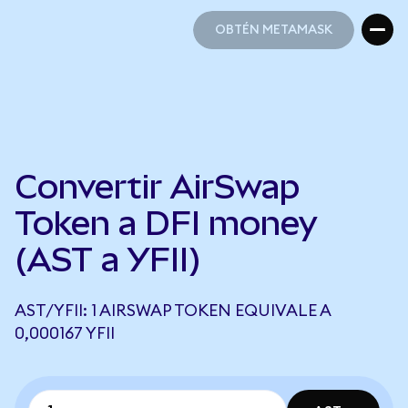
OBTÉN METAMASK
OBTÉN METAMASK
Convertir AirSwap
Token a DFI money
(AST a YFII)
AST/YFII: 1 AIRSWAP TOKEN EQUIVALE A
0,000167 YFII