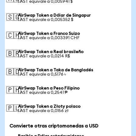
1 AST equivale a 0,005941 $
AirSwap Token a Dólar de Singapur
🇸🇬
1 AST equivale a 0,005352 $
AirSwap Token a Franco Suizo
🇨🇭
1 AST equivale a 0,003391 CHF
AirSwap Token a Real brasileño
🇧🇷
1 AST equivale a 0,0214 R$
AirSwap Token a Taka de Bangladés
🇧🇩
1 AST equivale a 0,5176 ৳
AirSwap Token a Peso Filipino
🇵🇭
1 AST equivale a 0,2541 ₱
AirSwap Token a Złoty polaco
🇵🇱
1 AST equivale a 0,0156 zł
Convierte otras criptomonedas a USD