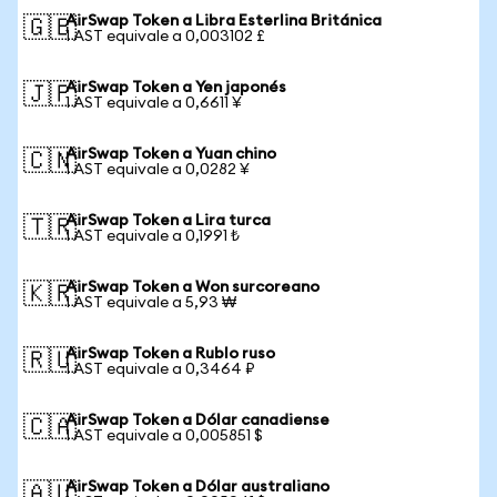
AirSwap Token a Libra Esterlina Británica
🇬🇧
1 AST equivale a 0,003102 £
AirSwap Token a Yen japonés
🇯🇵
1 AST equivale a 0,6611 ¥
AirSwap Token a Yuan chino
🇨🇳
1 AST equivale a 0,0282 ¥
AirSwap Token a Lira turca
🇹🇷
1 AST equivale a 0,1991 ₺
AirSwap Token a Won surcoreano
🇰🇷
1 AST equivale a 5,93 ₩
AirSwap Token a Rublo ruso
🇷🇺
1 AST equivale a 0,3464 ₽
AirSwap Token a Dólar canadiense
🇨🇦
1 AST equivale a 0,005851 $
AirSwap Token a Dólar australiano
🇦🇺