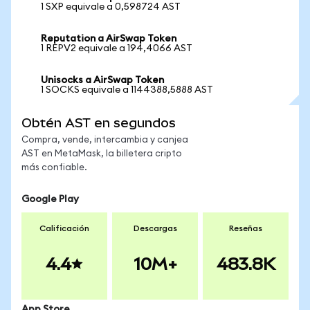
1 SXP equivale a 0,598724 AST
Reputation a AirSwap Token
1 REPV2 equivale a 194,4066 AST
Unisocks a AirSwap Token
1 SOCKS equivale a 1144388,5888 AST
Obtén AST en segundos
Compra, vende, intercambia y canjea
AST en MetaMask, la billetera cripto
más confiable.
Google Play
Calificación
Descargas
Reseñas
4.4
10M+
483.8K
App Store