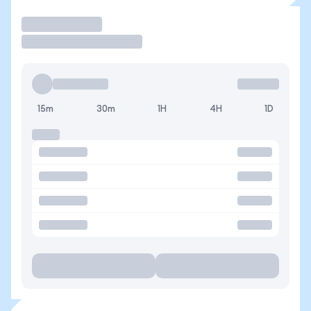
Operar
15m
30m
1H
4H
1D