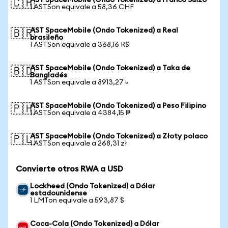
AST SpaceMobile (Ondo Tokenized) a Franco Suizo
🇨🇭
1 ASTSon equivale a 58,36 CHF
AST SpaceMobile (Ondo Tokenized) a Real
🇧🇷
brasileño
1 ASTSon equivale a 368,16 R$
AST SpaceMobile (Ondo Tokenized) a Taka de
🇧🇩
Bangladés
1 ASTSon equivale a 8913,27 ৳
AST SpaceMobile (Ondo Tokenized) a Peso Filipino
🇵🇭
1 ASTSon equivale a 4384,15 ₱
AST SpaceMobile (Ondo Tokenized) a Złoty polaco
🇵🇱
1 ASTSon equivale a 268,31 zł
Convierte otros RWA a USD
Lockheed (Ondo Tokenized) a Dólar
estadounidense
1 LMTon equivale a 593,87 $
Coca-Cola (Ondo Tokenized) a Dólar