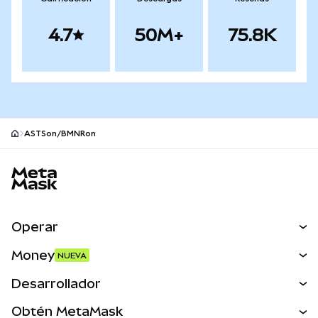
4.7
50M+
75.8K
ASTSon/BMNRon
Pie de página del sitio MetaMask
Operar
Canjear
Money
NUEVA
Predecir
NUEVA
Comprar
Desarrollador
Perps
NUEVA
Tarjeta
Ver los documentos
Obtén MetaMask