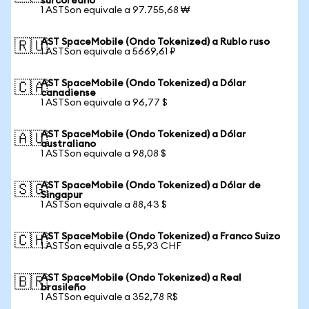
surcoreano
1 ASTSon equivale a 97.755,68 ₩
AST SpaceMobile (Ondo Tokenized) a Rublo ruso
🇷🇺
1 ASTSon equivale a 5669,61 ₽
AST SpaceMobile (Ondo Tokenized) a Dólar
🇨🇦
canadiense
1 ASTSon equivale a 96,77 $
AST SpaceMobile (Ondo Tokenized) a Dólar
🇦🇺
australiano
1 ASTSon equivale a 98,08 $
AST SpaceMobile (Ondo Tokenized) a Dólar de
🇸🇬
Singapur
1 ASTSon equivale a 88,43 $
AST SpaceMobile (Ondo Tokenized) a Franco Suizo
🇨🇭
1 ASTSon equivale a 55,93 CHF
AST SpaceMobile (Ondo Tokenized) a Real
🇧🇷
brasileño
1 ASTSon equivale a 352,78 R$