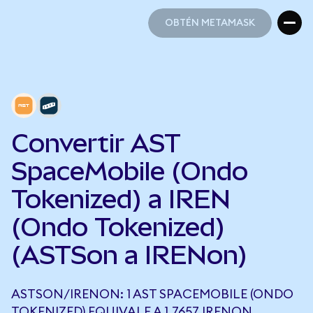
OBTÉN METAMASK
OBTÉN METAMASK
Convertir AST
SpaceMobile (Ondo
Tokenized) a IREN
(Ondo Tokenized)
(ASTSon a IRENon)
ASTSON/IRENON: 1 AST SPACEMOBILE (ONDO
TOKENIZED) EQUIVALE A 1,7657 IRENON