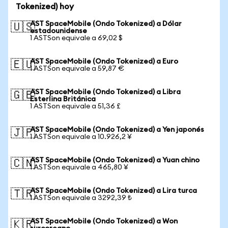
Tokenized) hoy
AST SpaceMobile (Ondo Tokenized) a Dólar
🇺🇸
estadounidense
1 ASTSon equivale a 69,02 $
AST SpaceMobile (Ondo Tokenized) a Euro
🇪🇺
1 ASTSon equivale a 59,87 €
AST SpaceMobile (Ondo Tokenized) a Libra
🇬🇧
Esterlina Británica
1 ASTSon equivale a 51,36 £
AST SpaceMobile (Ondo Tokenized) a Yen japonés
🇯🇵
1 ASTSon equivale a 10.926,2 ¥
AST SpaceMobile (Ondo Tokenized) a Yuan chino
🇨🇳
1 ASTSon equivale a 465,80 ¥
AST SpaceMobile (Ondo Tokenized) a Lira turca
🇹🇷
1 ASTSon equivale a 3292,39 ₺
AST SpaceMobile (Ondo Tokenized) a Won
🇰🇷