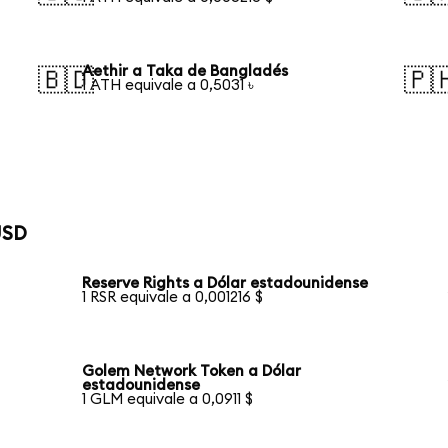
Aethir a Taka de Bangladés
🇧🇩
🇵
1 ATH equivale a 0,5031 ৳
USD
Reserve Rights a Dólar estadounidense
1 RSR equivale a 0,001216 $
Golem Network Token a Dólar
estadounidense
1 GLM equivale a 0,0911 $