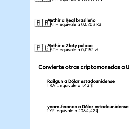
Aethir a Real brasileño
🇧🇷
1 ATH equivale a 0,0208 R$
Aethir a Złoty polaco
🇵🇱
1 ATH equivale a 0,0152 zł
Convierte otras criptomonedas a 
Railgun a Dólar estadounidense
1 RAIL equivale a 1,43 $
yearn.finance a Dólar estadounidense
1 YFI equivale a 2084,42 $