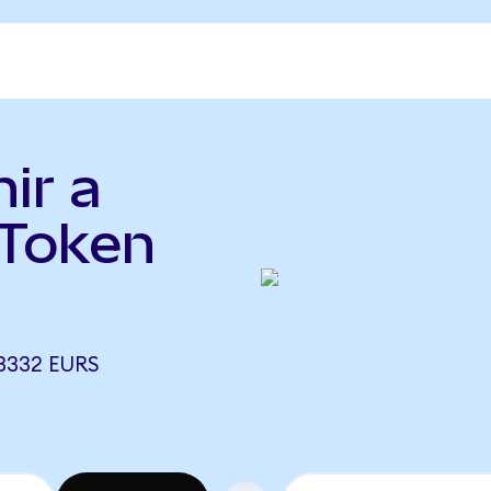
ir a
Token
3332 EURS