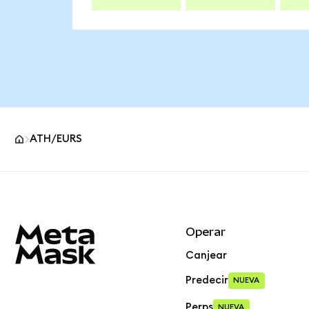
ATH/EURS
Pie de página del sitio MetaMask
Operar
Canjear
Predecir
NUEVA
Perps
NUEVA