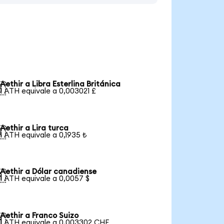
Aethir a Libra Esterlina Británica

1 ATH equivale a 0,003021 £
Aethir a Lira turca

1 ATH equivale a 0,1935 ₺
Aethir a Dólar canadiense

1 ATH equivale a 0,0057 $
Aethir a Franco Suizo

1 ATH equivale a 0,003302 CHF