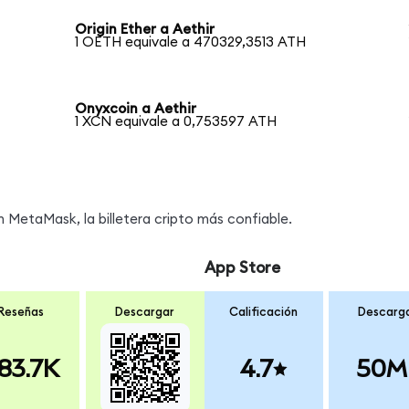
Origin Ether a Aethir
1 OETH equivale a 470329,3513 ATH
Onyxcoin a Aethir
1 XCN equivale a 0,753597 ATH
MetaMask, la billetera cripto más confiable.
App Store
Reseñas
Descargar
Calificación
Descarg
83.7K
4.7
50M