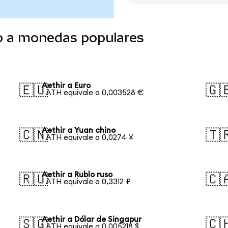
do a monedas populares
Aethir a Euro
🇪🇺
🇬
1 ATH equivale a 0,003528 €
Aethir a Yuan chino
🇨🇳
🇹
1 ATH equivale a 0,0274 ¥
Aethir a Rublo ruso
🇷🇺
🇨
1 ATH equivale a 0,3312 ₽
Aethir a Dólar de Singapur
🇸🇬
🇨
1 ATH equivale a 0,005218 $