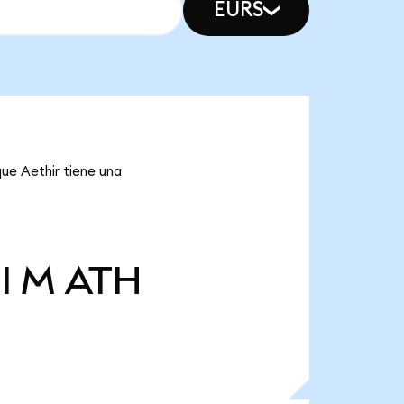
EURS
que Aethir tiene una
il M
ATH