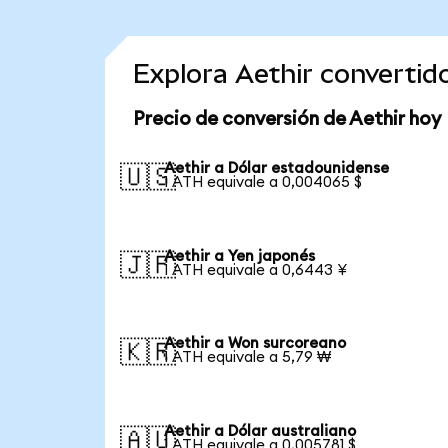
Explora Aethir converti
Precio de conversión de Aethir hoy
Aethir a Dólar estadounidense
🇺🇸
1 ATH equivale a 0,004065 $
Aethir a Yen japonés
🇯🇵
1 ATH equivale a 0,6443 ¥
Aethir a Won surcoreano
🇰🇷
1 ATH equivale a 5,79 ₩
Aethir a Dólar australiano
🇦🇺
1 ATH equivale a 0,005781 $