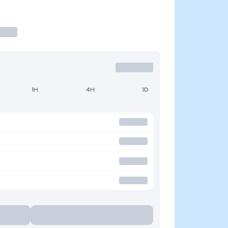
1H
4H
1D