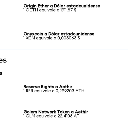
Origin Ether a Dólar estadounidense
1 OETH equivale a 1911,87 $
Onyxcoin a Dólar estadounidense
1 XCN equivale a 0,003063 $
es
s
Reserve Rights a Aethir
1 RSR equivale a 0,299203 ATH
Golem Network Token a Aethir
1 GLM equivale a 22,4108 ATH