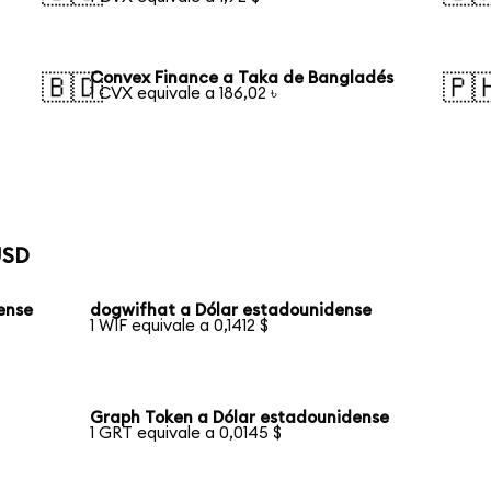
Convex Finance a Taka de Bangladés
🇧🇩
🇵
1 CVX equivale a 186,02 ৳
USD
dense
dogwifhat a Dólar estadounidense
1 WIF equivale a 0,1412 $
Graph Token a Dólar estadounidense
1 GRT equivale a 0,0145 $