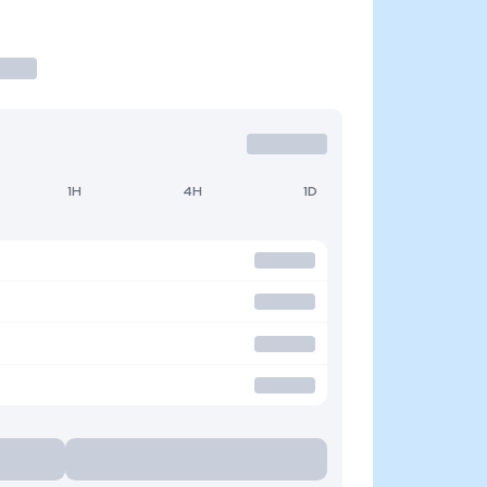
1H
4H
1D