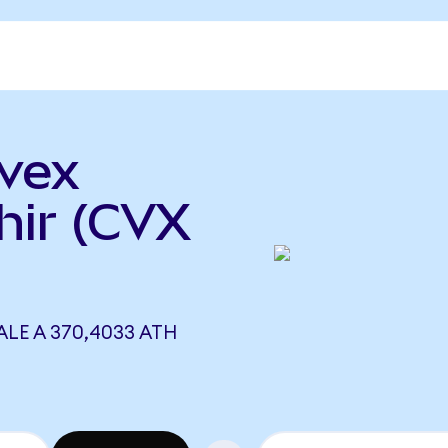
vex
hir (CVX
LE A 370,4033 ATH