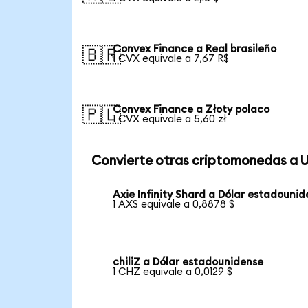
Convex Finance a Real brasileño
🇧🇷
1 CVX equivale a 7,67 R$
Convex Finance a Złoty polaco
🇵🇱
1 CVX equivale a 5,60 zł
Convierte otras criptomonedas a 
Axie Infinity Shard a Dólar estadouni
1 AXS equivale a 0,8878 $
chiliZ a Dólar estadounidense
1 CHZ equivale a 0,0129 $