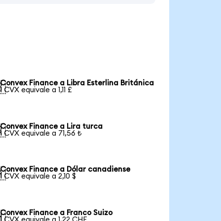
Convex Finance a Libra Esterlina Británica

1 CVX equivale a 1,11 £
Convex Finance a Lira turca

1 CVX equivale a 71,56 ₺
Convex Finance a Dólar canadiense

1 CVX equivale a 2,10 $
Convex Finance a Franco Suizo

1 CVX equivale a 1,22 CHF