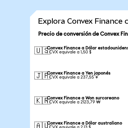
Explora Convex Finance 
Precio de conversión de Convex Fi
Convex Finance a Dólar estadouniden
🇺🇸
1 CVX equivale a 1,50 $
Convex Finance a Yen japonés
🇯🇵
1 CVX equivale a 237,55 ¥
Convex Finance a Won surcoreano
🇰🇷
1 CVX equivale a 2123,79 ₩
Convex Finance a Dólar australiano
🇦🇺
1 CVX equivale a 2,13 $