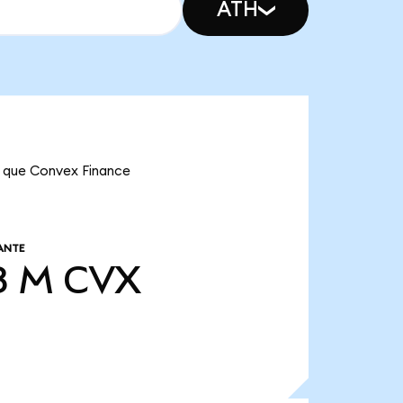
ATH
ca que Convex Finance
ANTE
8 M
CVX