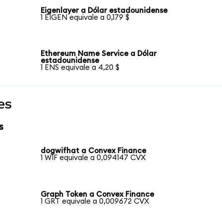
Eigenlayer a Dólar estadounidense
1 EIGEN equivale a 0,179 $
Ethereum Name Service a Dólar
estadounidense
1 ENS equivale a 4,20 $
es
s
dogwifhat a Convex Finance
1 WIF equivale a 0,094147 CVX
Graph Token a Convex Finance
1 GRT equivale a 0,009672 CVX