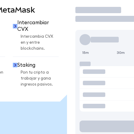
 MetaMask
Operar
Intercambiar
CVX
Intercambia CVX
en y entre
blockchains.
15m
30m
Staking
en
Pon tu cripto a
trabajar y gana
ingresos pasivos.