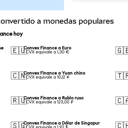
convertido a monedas populares
nance hoy
se
Convex Finance a Euro
🇪🇺
🇬
1 CVX equivale a 1,30 €
Convex Finance a Yuan chino
🇨🇳
🇹
1 CVX equivale a 10,12 ¥
Convex Finance a Rublo ruso
🇷🇺
🇨
1 CVX equivale a 123,00 ₽
Convex Finance a Dólar de Singapur
🇸🇬
🇨
1 CVX equivale a 1,92 $