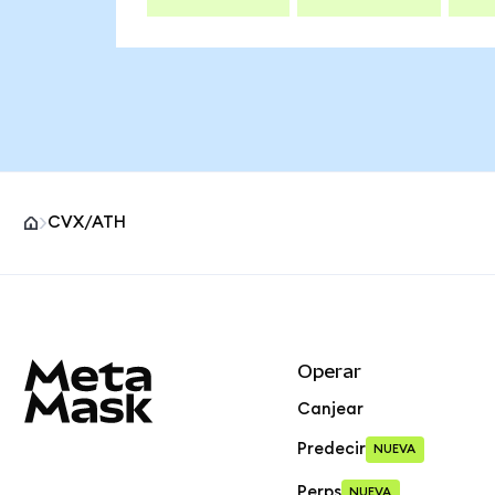
CVX/ATH
Pie de página del sitio MetaMask
Operar
Canjear
Predecir
NUEVA
Perps
NUEVA