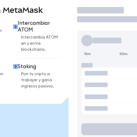
n MetaMask
Operar
Intercambiar
ATOM
r
Intercambia ATOM
en y entre
blockchains.
15m
30m
Staking
en
Pon tu cripto a
trabajar y gana
ingresos pasivos.