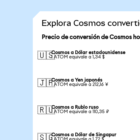
Explora Cosmos convert
Precio de conversión de Cosmos ho
Cosmos a Dólar estadounidense
🇺🇸
1 ATOM equivale a 1,34 $
Cosmos a Yen japonés
🇯🇵
1 ATOM equivale a 212,16 ¥
Cosmos a Rublo ruso
🇷🇺
1 ATOM equivale a 110,35 ₽
Cosmos a Dólar de Singapur
🇸🇬
1 ATOM equivale a 1,72 $