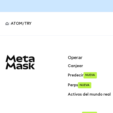
ATOM/TRY
Pie de página del sitio MetaMask
Operar
Canjear
Predecir
NUEVA
Perps
NUEVA
Activos del mundo real