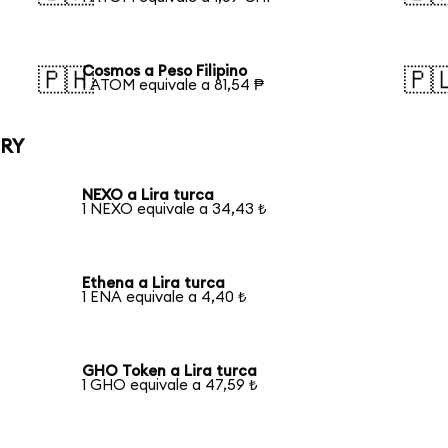
Cosmos a Peso Filipino
🇵🇭
🇵
1 ATOM equivale a 81,54 ₱
TRY
NEXO a Lira turca
1 NEXO equivale a 34,43 ₺
Ethena a Lira turca
1 ENA equivale a 4,40 ₺
GHO Token a Lira turca
1 GHO equivale a 47,59 ₺