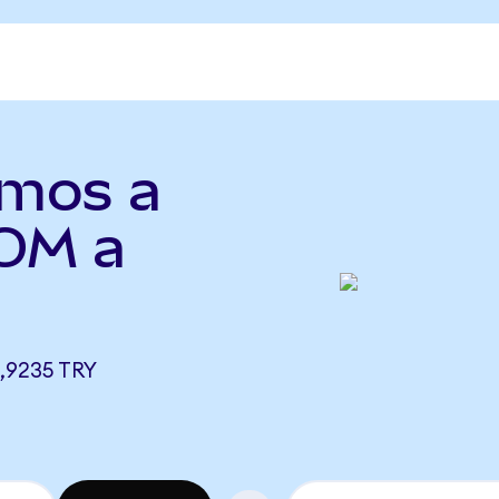
smos a
TOM a
,9235 TRY