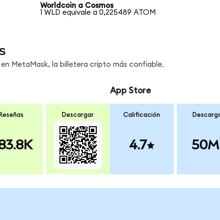
Worldcoin a Cosmos
1 WLD equivale a 0,225489 ATOM
s
n MetaMask, la billetera cripto más confiable.
App Store
Reseñas
Descargar
Calificación
Descarg
83.8K
4.7
50M