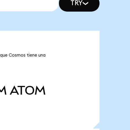
TRY
a que Cosmos tiene una
 M
ATOM