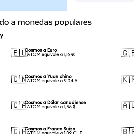
ido a monedas populares
y
Cosmos a Euro
🇪🇺
🇬
1 ATOM equivale a 1,16 €
Cosmos a Yuan chino
🇨🇳
🇰
1 ATOM equivale a 9,04 ¥
Cosmos a Dólar canadiense
🇨🇦
🇦
1 ATOM equivale a 1,88 $
Cosmos a Franco Suizo
🇨🇭
🇧
1 ATOM equivale a 1,09 CHF