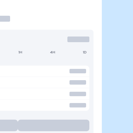
1H
4H
1D