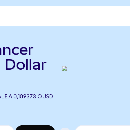
ancer
 Dollar
)
LE A 0,109373 OUSD