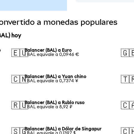
convertido a monedas populares
BAL) hoy
e
Balancer (BAL) a Euro
🇪🇺
🇬
1 BAL equivale a 0,0946 €
Balancer (BAL) a Yuan chino
🇨🇳
🇹
1 BAL equivale a 0,7374 ¥
Balancer (BAL) a Rublo ruso
🇷🇺
🇨
1 BAL equivale a 8,92 ₽
Balancer (BAL) a Dólar de Singapur
🇸🇬
🇨
1 BAL equivale a 0,1397 $