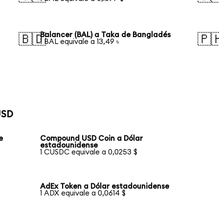
Balancer (BAL) a Taka de Bangladés
🇧🇩
🇵
1 BAL equivale a 13,49 ৳
USD
e
Compound USD Coin a Dólar
estadounidense
1 CUSDC equivale a 0,0253 $
AdEx Token a Dólar estadounidense
1 ADX equivale a 0,0614 $