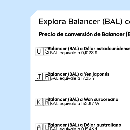
Explora Balancer (BAL) 
Precio de conversión de Balancer (
Balancer (BAL) a Dólar estadounidens
🇺🇸
1 BAL equivale a 0,1093 $
Balancer (BAL) a Yen japonés
🇯🇵
1 BAL equivale a 17,25 ¥
Balancer (BAL) a Won surcoreano
🇰🇷
1 BAL equivale a 153,87 ₩
Balancer (BAL) a Dólar australiano
🇦🇺
1 BAL equivale a 0,1546 $