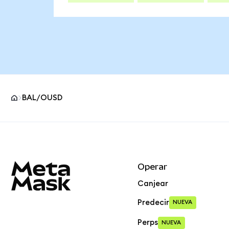
BAL/OUSD
Pie de página del sitio MetaMask
Operar
Canjear
Predecir
NUEVA
Perps
NUEVA