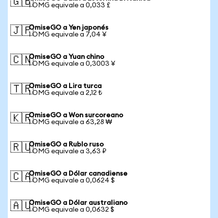
🇬🇧
1 OMG equivale a 0,033 £
OmiseGO a Yen japonés
🇯🇵
1 OMG equivale a 7,04 ¥
OmiseGO a Yuan chino
🇨🇳
1 OMG equivale a 0,3003 ¥
OmiseGO a Lira turca
🇹🇷
1 OMG equivale a 2,12 ₺
OmiseGO a Won surcoreano
🇰🇷
1 OMG equivale a 63,28 ₩
OmiseGO a Rublo ruso
🇷🇺
1 OMG equivale a 3,63 ₽
OmiseGO a Dólar canadiense
🇨🇦
1 OMG equivale a 0,0624 $
OmiseGO a Dólar australiano
🇦🇺
1 OMG equivale a 0,0632 $