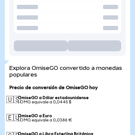
Explora OmiseGO convertido a monedas
populares
Precio de conversión de OmiseGO hoy
OmiseGO a Dólar estadounidense
🇺🇸
1 OMG equivale a 0,0445 $
OmiseGO a Euro
🇪🇺
1 OMG equivale a 0,0386 €
OmiseGO a Libra Esterlina Británica