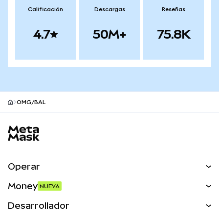
Calificación
Descargas
Reseñas
4.7
50M+
75.8K
OMG/BAL
Pie de página del sitio MetaMask
Operar
Canjear
Money
NUEVA
Predecir
NUEVA
Comprar
Desarrollador
Perps
NUEVA
Tarjeta
Ver los documentos