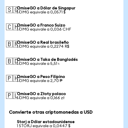
OmiseGO a Dólar de Singapur
🇸🇬
1 OMG equivale a 0,0571 $
OmiseGO a Franco Suizo
🇨🇭
1 OMG equivale a 0,036 CHF
OmiseGO a Real brasileño
🇧🇷
1 OMG equivale a 0,2274 R$
OmiseGO a Taka de Bangladés
🇧🇩
1 OMG equivale a 5,51 ৳
OmiseGO a Peso Filipino
🇵🇭
1 OMG equivale a 2,70 ₱
OmiseGO a Złoty polaco
🇵🇱
1 OMG equivale a 0,166 zł
Convierte otras criptomonedas a USD
Storj a Dólar estadounidense
1 STORJ equivale a 0,0447 $