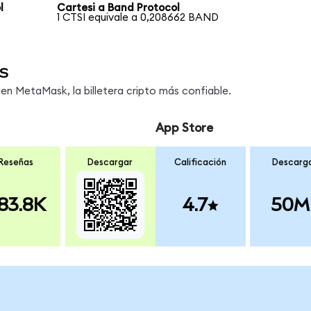
l
Cartesi a Band Protocol
1 CTSI equivale a 0,208662 BAND
s
n MetaMask, la billetera cripto más confiable.
App Store
Reseñas
Descargar
Calificación
Descarg
83.8K
4.7
50M