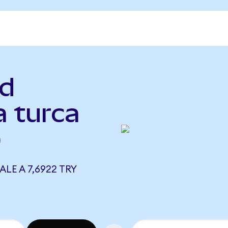
nd
a turca
)
LE A 7,6922 TRY