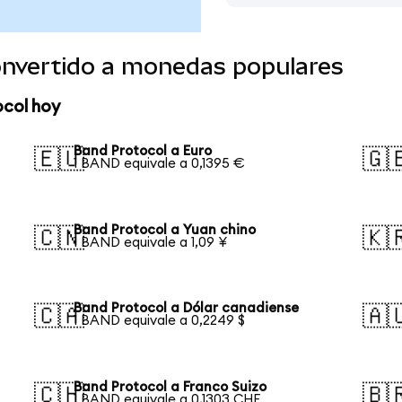
onvertido a monedas populares
ocol hoy
Band Protocol a Euro
🇪🇺
🇬
1 BAND equivale a 0,1395 €
Band Protocol a Yuan chino
🇨🇳
🇰
1 BAND equivale a 1,09 ¥
Band Protocol a Dólar canadiense
🇨🇦
🇦
1 BAND equivale a 0,2249 $
Band Protocol a Franco Suizo
🇨🇭
🇧
1 BAND equivale a 0,1303 CHF