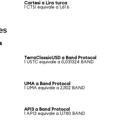
Cartesi a Lira turca
1 CTSI equivale a 1,61 ₺
es
s
TerraClassicUSD a Band Protocol
1 USTC equivale a 0,031324 BAND
UMA a Band Protocol
1 UMA equivale a 2,1102 BAND
API3 a Band Protocol
1 API3 equivale a 1,1780 BAND