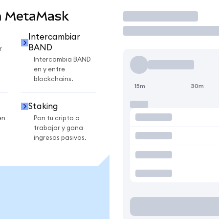
n MetaMask
Operar
Intercambiar
BAND
r
Intercambia BAND
en y entre
blockchains.
15m
30m
Staking
en
Pon tu cripto a
trabajar y gana
ingresos pasivos.