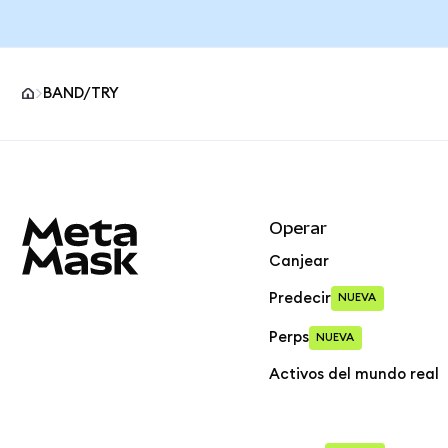
BAND/TRY
Pie de página del sitio MetaMask
Operar
Canjear
Predecir
NUEVA
Perps
NUEVA
Activos del mundo real