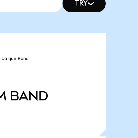
TRY
fica que Band
M
BAND