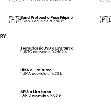
Band Protocol a Peso Filipino
🇵🇭
🇵
1 BAND equivale a 9,80 ₱
TRY
TerraClassicUSD a Lira turca
1 USTC equivale a 0,2409 ₺
UMA a Lira turca
1 UMA equivale a 16,23 ₺
API3 a Lira turca
1 API3 equivale a 9,06 ₺