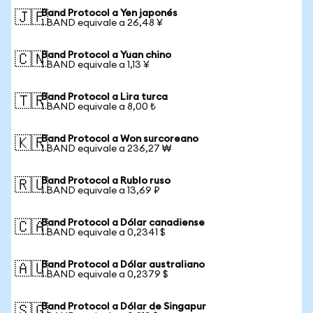
Band Protocol a Yen japonés
🇯🇵
1 BAND equivale a 26,48 ¥
Band Protocol a Yuan chino
🇨🇳
1 BAND equivale a 1,13 ¥
Band Protocol a Lira turca
🇹🇷
1 BAND equivale a 8,00 ₺
Band Protocol a Won surcoreano
🇰🇷
1 BAND equivale a 236,27 ₩
Band Protocol a Rublo ruso
🇷🇺
1 BAND equivale a 13,69 ₽
Band Protocol a Dólar canadiense
🇨🇦
1 BAND equivale a 0,2341 $
Band Protocol a Dólar australiano
🇦🇺
1 BAND equivale a 0,2379 $
Band Protocol a Dólar de Singapur
🇸🇬