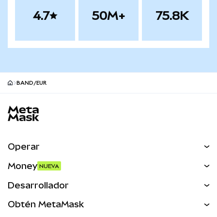
4.7
50M+
75.8K
BAND/EUR
Pie de página del sitio MetaMask
Operar
Canjear
Money
NUEVA
Predecir
NUEVA
Comprar
Desarrollador
Perps
NUEVA
Tarjeta
Ver los documentos
Obtén MetaMask
Activos del mundo real
mUSD
NUEVA
Panel
Obtén Metamask