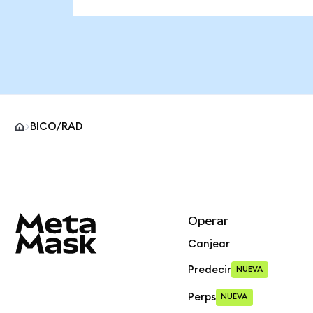
BICO/RAD
Pie de página del sitio MetaMask
Operar
Canjear
Predecir
NUEVA
Perps
NUEVA