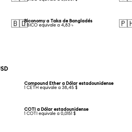
Biconomy a Taka de Bangladés
🇧🇩
🇵
1 BICO equivale a 4,83 ৳
USD
Compound Ether a Dólar estadounidense
1 CETH equivale a 38,45 $
COTI a Dólar estadounidense
1 COTI equivale a 0,0151 $