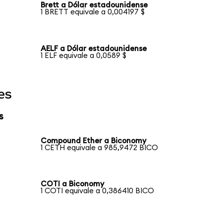
Brett a Dólar estadounidense
1 BRETT equivale a 0,004197 $
AELF a Dólar estadounidense
1 ELF equivale a 0,0589 $
es
s
Compound Ether a Biconomy
1 CETH equivale a 985,9472 BICO
COTI a Biconomy
1 COTI equivale a 0,386410 BICO