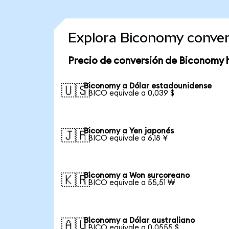
Explora Biconomy conver
Precio de conversión de Biconomy 
Biconomy a Dólar estadounidense
🇺🇸
1 BICO equivale a 0,039 $
Biconomy a Yen japonés
🇯🇵
1 BICO equivale a 6,18 ¥
Biconomy a Won surcoreano
🇰🇷
1 BICO equivale a 55,51 ₩
Biconomy a Dólar australiano
🇦🇺
1 BICO equivale a 0,0555 $