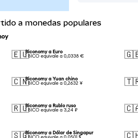
tido a monedas populares
hoy
Biconomy a Euro
🇪🇺
🇬
1 BICO equivale a 0,0338 €
Biconomy a Yuan chino
🇨🇳
🇹
1 BICO equivale a 0,2632 ¥
Biconomy a Rublo ruso
🇷🇺
🇨
1 BICO equivale a 3,24 ₽
Biconomy a Dólar de Singapur
🇸🇬
🇨
1 BICO equivale a 0,0501 $