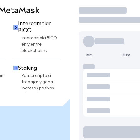
 MetaMask
Operar
Intercambiar
BICO
Intercambia BICO
en y entre
blockchains.
15m
30m
Staking
en
Pon tu cripto a
trabajar y gana
ingresos pasivos.