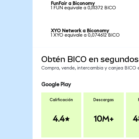
FunFair a Biconomy
1 FUN equivale a 0,111372 BICO
XYO Network a Biconomy
1 XYO equivale a 0,074612 BICO
Obtén BICO en segundos
Compra, vende, intercambia y canjea BICO en
Google Play
Calificación
Descargas
4.4
10M+
4