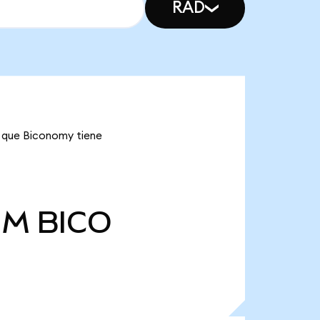
RAD
a que Biconomy tiene
 M
BICO