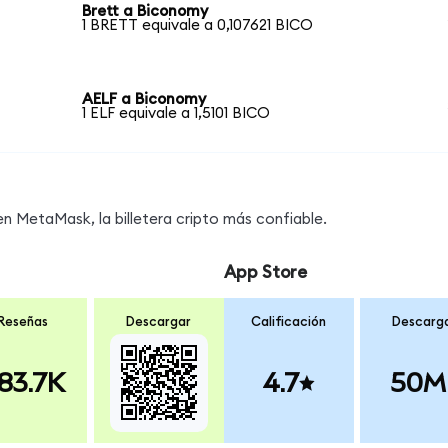
Brett a Biconomy
1 BRETT equivale a 0,107621 BICO
AELF a Biconomy
1 ELF equivale a 1,5101 BICO
 MetaMask, la billetera cripto más confiable.
App Store
Reseñas
Descargar
Calificación
Descarg
83.7K
4.7
50M