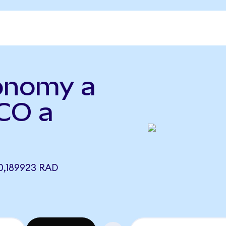
conomy a
CO a
0,189923 RAD