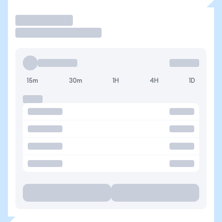
Operar
15m
30m
1H
4H
1D