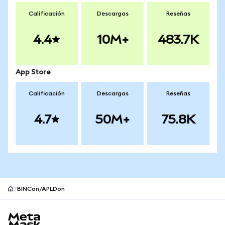
Calificación
Descargas
Reseñas
4.4
10M+
483.7K
App Store
Calificación
Descargas
Reseñas
4.7
50M+
75.8K
BINCon/APLDon
Pie de página del sitio MetaMask