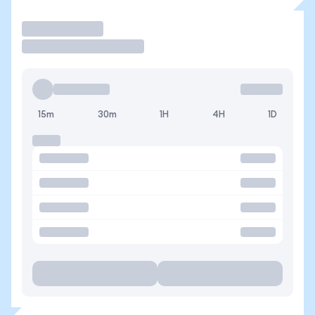
Operar
15m
30m
1H
4H
1D