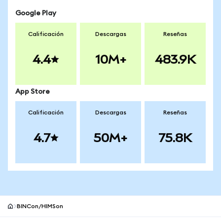
Google Play
Calificación
Descargas
Reseñas
4.4
10M+
483.9K
App Store
Calificación
Descargas
Reseñas
4.7
50M+
75.8K
BINCon/HIMSon
Pie de página del sitio MetaMask