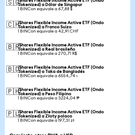
iShares Flexible Income Active ETF (Ondo
🇸🇬
Tokenized) a Dólar de Singapur
1 BINCon equivale a 67,88 $
iShares Flexible Income Active ETF (Ondo
🇨🇭
Tokenized) a Franco Suizo
1 BINCon equivale a 42,91 CHF
iShares Flexible Income Active ETF (Ondo
🇧🇷
Tokenized) a Real brasileño
1 BINCon equivale a 270,71 R$
iShares Flexible Income Active ETF (Ondo
🇧🇩
Tokenized) a Taka de Bangladés
1 BINCon equivale a 6554,74 ৳
iShares Flexible Income Active ETF (Ondo
🇵🇭
Tokenized) a Peso Filipino
1 BINCon equivale a 3224,04 ₱
iShares Flexible Income Active ETF (Ondo
🇵🇱
Tokenized) a Złoty polaco
1 BINCon equivale a 197,31 zł