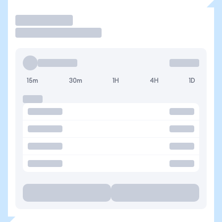
Operar
15m
30m
1H
4H
1D