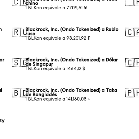
🇨🇳
🇹
chino
1 BLKon equivale a 7709,51 ¥
n
Blackrock, Inc. (Ondo Tokenized) a Rublo
🇷🇺
🇨
ruso
1 BLKon equivale a 93.201,92 ₽
ar
Blackrock, Inc. (Ondo Tokenized) a Dólar
🇸🇬
🇨
de Singapur
1 BLKon equivale a 1464,12 $
l
Blackrock, Inc. (Ondo Tokenized) a Taka
🇧🇩
🇵
de Bangladés
1 BLKon equivale a 141.180,08 ৳
ty