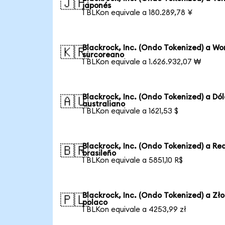
🇯🇵
japonés
1 BLKon equivale a 180.289,78 ¥
Blackrock, Inc. (Ondo Tokenized) a Wo
🇰🇷
surcoreano
1 BLKon equivale a 1.626.932,07 ₩
Blackrock, Inc. (Ondo Tokenized) a Dól
🇦🇺
australiano
1 BLKon equivale a 1621,53 $
Blackrock, Inc. (Ondo Tokenized) a Rea
🇧🇷
brasileño
1 BLKon equivale a 5851,10 R$
Blackrock, Inc. (Ondo Tokenized) a Zło
🇵🇱
polaco
1 BLKon equivale a 4253,99 zł