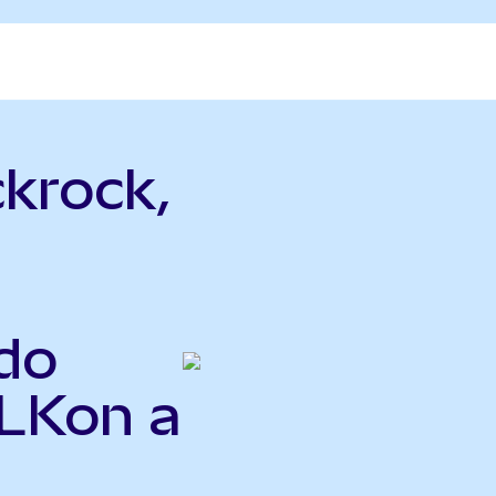
ckrock,
do
BLKon a