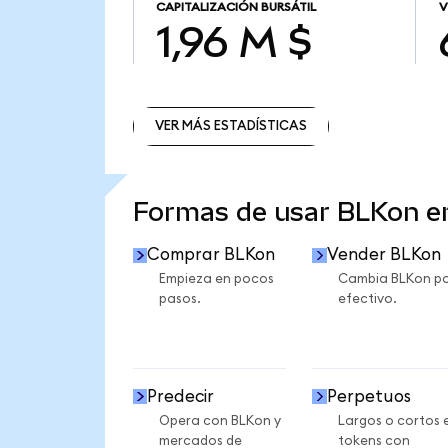
CAPITALIZACIÓN BURSÁTIL
V
1,96 M $
VER MÁS ESTADÍSTICAS
VER MÁS ESTADÍSTICAS
Formas de usar BLKon 
Comprar BLKon
Vender BLKon
Empieza en pocos
Cambia BLKon p
pasos.
efectivo.
Predecir
Perpetuos
Opera con BLKon y
Largos o cortos 
mercados de
tokens con