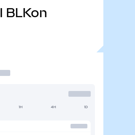
l
BLKon
1H
4H
1D