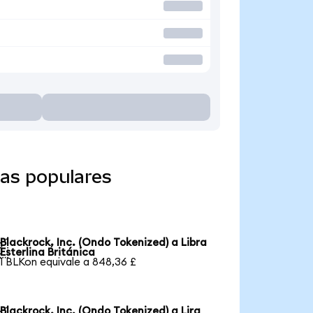
das populares
Blackrock, Inc. (Ondo Tokenized) a Libra

Esterlina Británica
1 BLKon equivale a 848,36 £
Blackrock, Inc. (Ondo Tokenized) a Lira