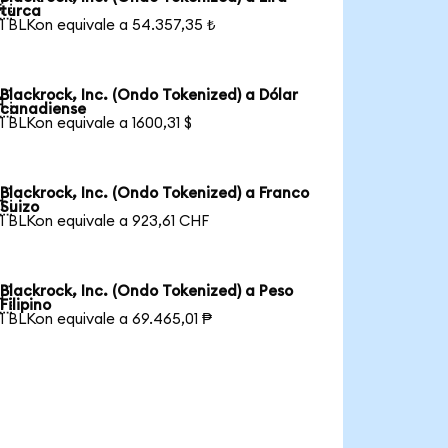

turca
1 BLKon equivale a 54.357,35 ₺
Blackrock, Inc. (Ondo Tokenized) a Dólar

canadiense
1 BLKon equivale a 1600,31 $
Blackrock, Inc. (Ondo Tokenized) a Franco

Suizo
1 BLKon equivale a 923,61 CHF
Blackrock, Inc. (Ondo Tokenized) a Peso

Filipino
1 BLKon equivale a 69.465,01 ₱