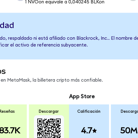
1 NVOon equivale a 0,040245 BLKon
idad
o, respaldado ni está afiliado con Blackrock, Inc.. El nombre d
ficar el activo de referencia subyacente.
os
n MetaMask, la billetera cripto más confiable.
App Store
Reseñas
Descargar
Calificación
Descarg
83.7K
4.7
50M