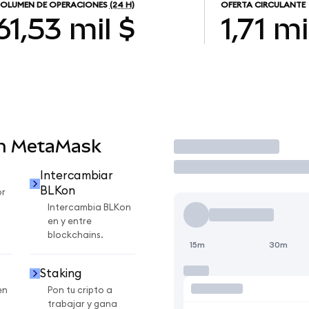
OLUMEN DE OPERACIONES
(24 H)
OFERTA CIRCULANTE
61,53 mil $
1,71 mi
en MetaMask
Operar
Intercambiar
BLKon
or
Intercambia BLKon
en y entre
blockchains.
15m
30m
Staking
en
Pon tu cripto a
trabajar y gana