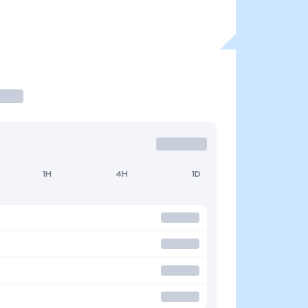
1H
4H
1D