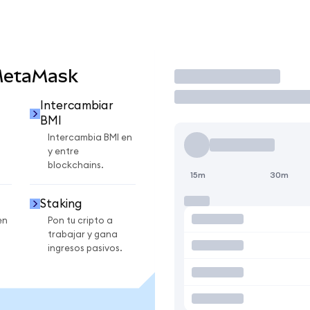
MetaMask
Operar
Intercambiar
BMI
Intercambia BMI en
y entre
blockchains.
15m
30m
Staking
en
Pon tu cripto a
trabajar y gana
ingresos pasivos.