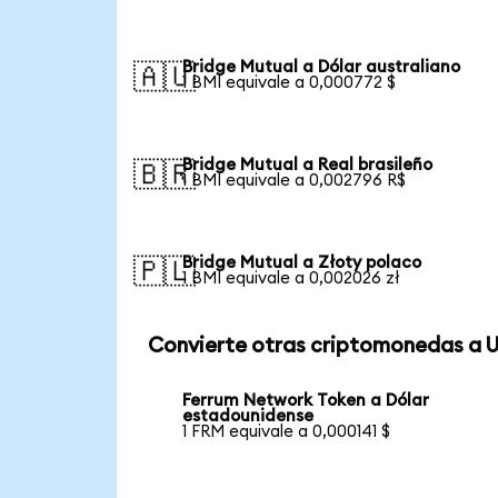
Bridge Mutual a Dólar australiano
🇦🇺
1 BMI equivale a 0,000772 $
Bridge Mutual a Real brasileño
🇧🇷
1 BMI equivale a 0,002796 R$
Bridge Mutual a Złoty polaco
🇵🇱
1 BMI equivale a 0,002026 zł
Convierte otras criptomonedas a 
Ferrum Network Token a Dólar
estadounidense
1 FRM equivale a 0,000141 $