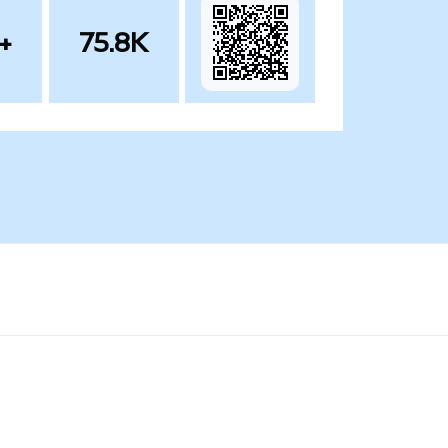
+
75.8K