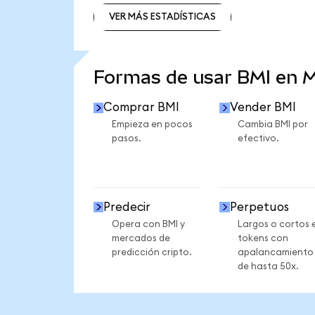
VER MÁS ESTADÍSTICAS
VER MÁS ESTADÍSTICAS
Formas de usar BMI en 
Comprar BMI
Vender BMI
Empieza en pocos
Cambia BMI por
pasos.
efectivo.
Predecir
Perpetuos
Opera con BMI y
Largos o cortos 
mercados de
tokens con
predicción cripto.
apalancamiento
de hasta 50x.