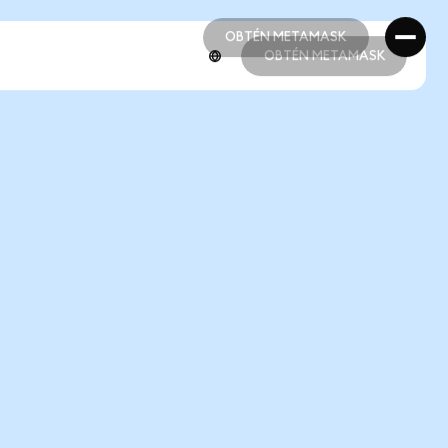
OBTÉN METAMASK
OBTÉN METAMASK
OBTÉN METAMASK
OBTÉN METAMASK