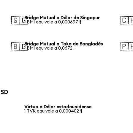
Bridge Mutual a Dólar de Singapur
🇸🇬
🇨
1 BMI equivale a 0,000697 $
Bridge Mutual a Taka de Bangladés
🇧🇩
🇵
1 BMI equivale a 0,0672 ৳
USD
Virtua a Dólar estadounidense
1 TVK equivale a 0,000402 $