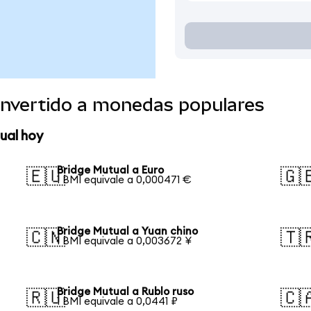
onvertido a monedas populares
ual hoy
Bridge Mutual a Euro
🇪🇺
🇬
1 BMI equivale a 0,000471 €
Bridge Mutual a Yuan chino
🇨🇳
🇹
1 BMI equivale a 0,003672 ¥
Bridge Mutual a Rublo ruso
🇷🇺
🇨
1 BMI equivale a 0,0441 ₽