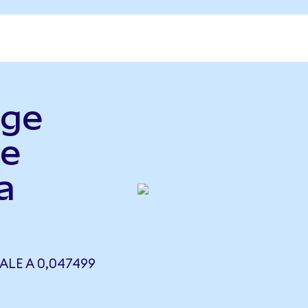
dge
le
a
ALE A 0,047499