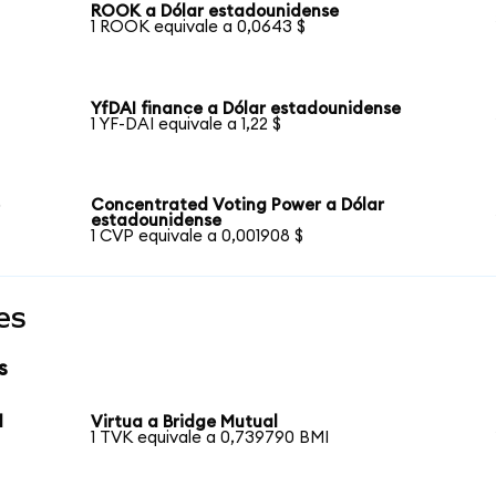
ROOK a Dólar estadounidense
1 ROOK equivale a 0,0643 $
YfDAI finance a Dólar estadounidense
1 YF-DAI equivale a 1,22 $
e
Concentrated Voting Power a Dólar
estadounidense
1 CVP equivale a 0,001908 $
es
s
l
Virtua a Bridge Mutual
1 TVK equivale a 0,739790 BMI