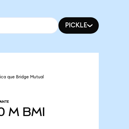
PICKLE
fica que Bridge Mutual
LANTE
0 M
BMI