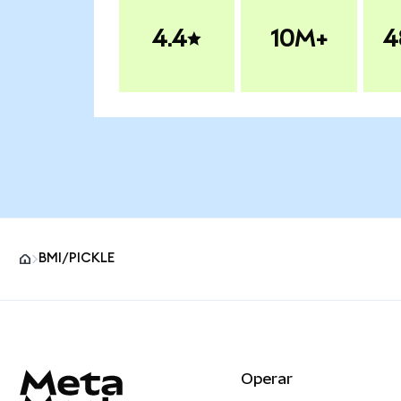
4.4
10M+
4
BMI/PICKLE
Pie de página del sitio MetaMask
Operar