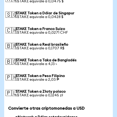
1 STAKE equivale a 0,0475 $
STAKE Token a Dólar de Singapur
🇸🇬
1 STAKE equivale a 0,0428 $
STAKE Token a Franco Suizo
🇨🇭
1 STAKE equivale a 0,0271 CHF
STAKE Token a Real brasileño
🇧🇷
1 STAKE equivale a 0,1707 R$
STAKE Token a Taka de Bangladés
🇧🇩
1 STAKE equivale a 4,13 ৳
STAKE Token a Peso Filipino
🇵🇭
1 STAKE equivale a 2,03 ₱
STAKE Token a Złoty polaco
🇵🇱
1 STAKE equivale a 0,1245 zł
Convierte otras criptomonedas a USD