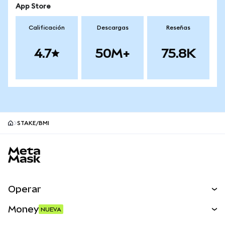
App Store
Calificación
Descargas
Reseñas
4.7
50M+
75.8K
STAKE/BMI
Pie de página del sitio MetaMask
Operar
Canjear
Money
NUEVA
Predecir
NUEVA
Comprar