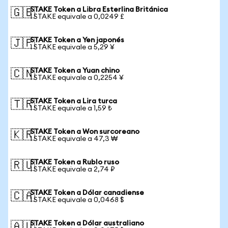
STAKE Token a Libra Esterlina Británica
🇬🇧
1 STAKE equivale a 0,0249 £
STAKE Token a Yen japonés
🇯🇵
1 STAKE equivale a 5,29 ¥
STAKE Token a Yuan chino
🇨🇳
1 STAKE equivale a 0,2254 ¥
STAKE Token a Lira turca
🇹🇷
1 STAKE equivale a 1,59 ₺
STAKE Token a Won surcoreano
🇰🇷
1 STAKE equivale a 47,3 ₩
STAKE Token a Rublo ruso
🇷🇺
1 STAKE equivale a 2,74 ₽
STAKE Token a Dólar canadiense
🇨🇦
1 STAKE equivale a 0,0468 $
STAKE Token a Dólar australiano
🇦🇺