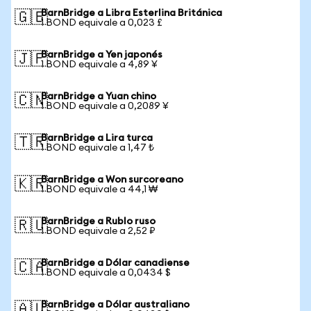
BarnBridge a Libra Esterlina Británica
🇬🇧
1 BOND equivale a 0,023 £
BarnBridge a Yen japonés
🇯🇵
1 BOND equivale a 4,89 ¥
BarnBridge a Yuan chino
🇨🇳
1 BOND equivale a 0,2089 ¥
BarnBridge a Lira turca
🇹🇷
1 BOND equivale a 1,47 ₺
BarnBridge a Won surcoreano
🇰🇷
1 BOND equivale a 44,1 ₩
BarnBridge a Rublo ruso
🇷🇺
1 BOND equivale a 2,52 ₽
BarnBridge a Dólar canadiense
🇨🇦
1 BOND equivale a 0,0434 $
BarnBridge a Dólar australiano
🇦🇺