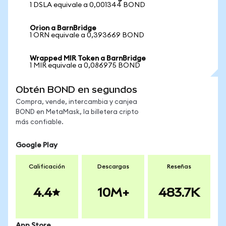
1 DSLA equivale a 0,001344 BOND
Orion a BarnBridge
1 ORN equivale a 0,393669 BOND
Wrapped MIR Token a BarnBridge
1 MIR equivale a 0,086975 BOND
Obtén BOND en segundos
Compra, vende, intercambia y canjea
BOND en MetaMask, la billetera cripto
más confiable.
Google Play
Calificación
Descargas
Reseñas
4.4
10M+
483.7K
App Store