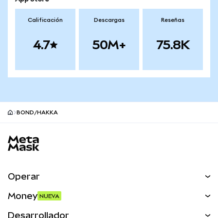
Calificación
Descargas
Reseñas
4.7
50M+
75.8K
BOND/HAKKA
Pie de página del sitio MetaMask
Operar
Canjear
Money
NUEVA
Predecir
NUEVA
Comprar
Desarrollador