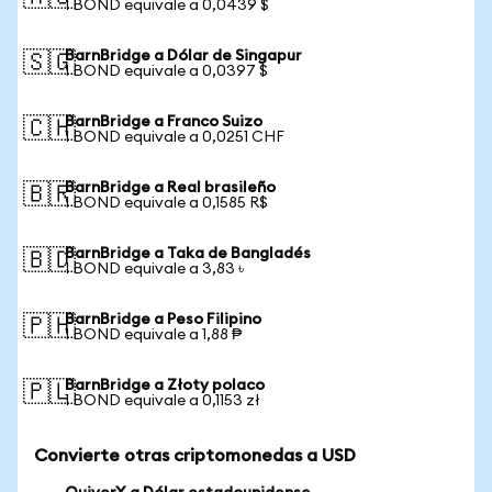
1 BOND equivale a 0,0439 $
BarnBridge a Dólar de Singapur
🇸🇬
1 BOND equivale a 0,0397 $
BarnBridge a Franco Suizo
🇨🇭
1 BOND equivale a 0,0251 CHF
BarnBridge a Real brasileño
🇧🇷
1 BOND equivale a 0,1585 R$
BarnBridge a Taka de Bangladés
🇧🇩
1 BOND equivale a 3,83 ৳
BarnBridge a Peso Filipino
🇵🇭
1 BOND equivale a 1,88 ₱
BarnBridge a Złoty polaco
🇵🇱
1 BOND equivale a 0,1153 zł
Convierte otras criptomonedas a USD