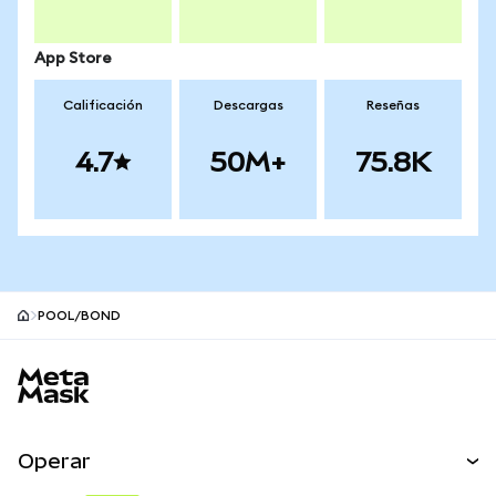
App Store
Calificación
Descargas
Reseñas
4.7
50M+
75.8K
POOL/BOND
Pie de página del sitio MetaMask
Operar
Canjear