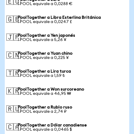
🇪🇺
1 POOL equivale a 0,0288 €
PoolTogether a Libra Esterlina Británica
🇬🇧
1 POOL equivale a 0,0247 £
PoolTogether a Yen japonés
🇯🇵
1 POOL equivale a 5,26 ¥
PoolTogether a Yuan chino
🇨🇳
1 POOL equivale a 0,225 ¥
PoolTogether a Lira turca
🇹🇷
1 POOL equivale a 1,59 ₺
PoolTogether a Won surcoreano
🇰🇷
1 POOL equivale a 46,95 ₩
PoolTogether a Rublo ruso
🇷🇺
1 POOL equivale a 2,74 ₽
PoolTogether a Dólar canadiense
🇨🇦
1 POOL equivale a 0,0465 $