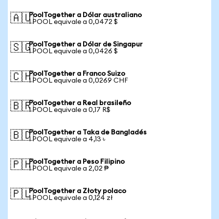
PoolTogether a Dólar australiano
🇦🇺
1 POOL equivale a 0,0472 $
PoolTogether a Dólar de Singapur
🇸🇬
1 POOL equivale a 0,0426 $
PoolTogether a Franco Suizo
🇨🇭
1 POOL equivale a 0,0269 CHF
PoolTogether a Real brasileño
🇧🇷
1 POOL equivale a 0,17 R$
PoolTogether a Taka de Bangladés
🇧🇩
1 POOL equivale a 4,13 ৳
PoolTogether a Peso Filipino
🇵🇭
1 POOL equivale a 2,02 ₱
PoolTogether a Złoty polaco
🇵🇱
1 POOL equivale a 0,124 zł