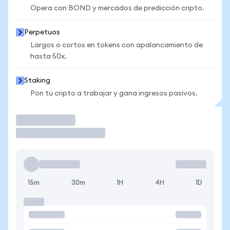
Opera con BOND y mercados de predicción cripto.
Perpetuos
Largos o cortos en tokens con apalancamiento de
hasta 50x.
Staking
Pon tu cripto a trabajar y gana ingresos pasivos.
Operar
15m
30m
1H
4H
1D