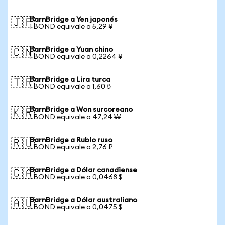
BarnBridge a Yen japonés
🇯🇵
1 BOND equivale a 5,29 ¥
BarnBridge a Yuan chino
🇨🇳
1 BOND equivale a 0,2264 ¥
BarnBridge a Lira turca
🇹🇷
1 BOND equivale a 1,60 ₺
BarnBridge a Won surcoreano
🇰🇷
1 BOND equivale a 47,24 ₩
BarnBridge a Rublo ruso
🇷🇺
1 BOND equivale a 2,76 ₽
BarnBridge a Dólar canadiense
🇨🇦
1 BOND equivale a 0,0468 $
BarnBridge a Dólar australiano
🇦🇺
1 BOND equivale a 0,0475 $