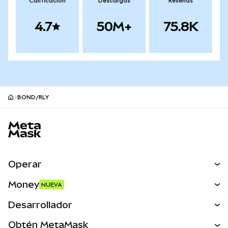
Calificación
Descargas
Reseñas
4.7
50M+
75.8K
BOND/RLY
Pie de página del sitio MetaMask
Operar
Canjear
Money
NUEVA
Predecir
NUEVA
Comprar
Desarrollador
Perps
NUEVA
Tarjeta
Ver los documentos
Obtén MetaMask