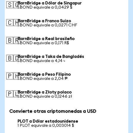
BarnBridge a Dólar de Singapur
🇸🇬
1 BOND equivale a 0,0429 $
BarnBridge a Franco Suizo
🇨🇭
1 BOND equivale a 0,0271 CHF
BarnBridge a Real brasileño
🇧🇷
1 BOND equivale a 0,171 R$
BarnBridge a Taka de Bangladés
🇧🇩
1 BOND equivale a 4,14 ৳
BarnBridge a Peso Filipino
🇵🇭
1 BOND equivale a 2,04 ₱
BarnBridge a Złoty polaco
🇵🇱
1 BOND equivale a 0,1246 zł
Convierte otras criptomonedas a USD
PLOT a Dólar estadounidense
1 PLOT equivale a 0,003014 $