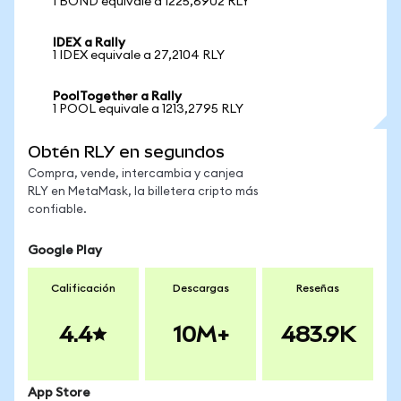
1 BOND equivale a 1225,6902 RLY
IDEX a Rally
1 IDEX equivale a 27,2104 RLY
PoolTogether a Rally
1 POOL equivale a 1213,2795 RLY
Obtén RLY en segundos
Compra, vende, intercambia y canjea
RLY en MetaMask, la billetera cripto más
confiable.
Google Play
Calificación
Descargas
Reseñas
4.4
10M+
483.9K
App Store