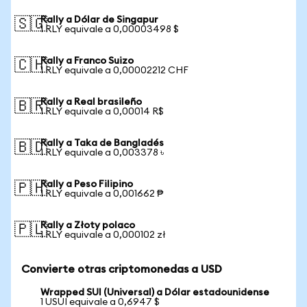
Rally a Dólar de Singapur
🇸🇬
1 RLY equivale a 0,00003498 $
Rally a Franco Suizo
🇨🇭
1 RLY equivale a 0,00002212 CHF
Rally a Real brasileño
🇧🇷
1 RLY equivale a 0,00014 R$
Rally a Taka de Bangladés
🇧🇩
1 RLY equivale a 0,003378 ৳
Rally a Peso Filipino
🇵🇭
1 RLY equivale a 0,001662 ₱
Rally a Złoty polaco
🇵🇱
1 RLY equivale a 0,000102 zł
Convierte otras criptomonedas a USD
Wrapped SUI (Universal) a Dólar estadounidense
1 USUI equivale a 0,6947 $