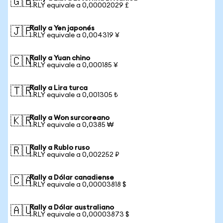
🇬🇧
1 RLY equivale a 0,00002029 £
Rally a Yen japonés
🇯🇵
1 RLY equivale a 0,004319 ¥
Rally a Yuan chino
🇨🇳
1 RLY equivale a 0,000185 ¥
Rally a Lira turca
🇹🇷
1 RLY equivale a 0,001305 ₺
Rally a Won surcoreano
🇰🇷
1 RLY equivale a 0,0385 ₩
Rally a Rublo ruso
🇷🇺
1 RLY equivale a 0,002252 ₽
Rally a Dólar canadiense
🇨🇦
1 RLY equivale a 0,00003818 $
Rally a Dólar australiano
🇦🇺
1 RLY equivale a 0,00003873 $