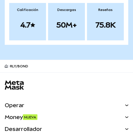
Calificación
Descargas
Reseñas
4.7
50M+
75.8K
RLY/BOND
Pie de página del sitio MetaMask
Operar
Canjear
Money
NUEVA
Predecir
NUEVA
Comprar
Desarrollador
Perps
NUEVA