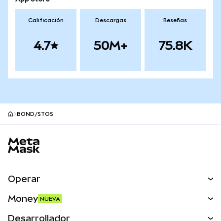
Calificación
Descargas
Reseñas
4.7
50M+
75.8K
BOND/STOS
Pie de página del sitio MetaMask
Operar
Canjear
Money
NUEVA
Predecir
NUEVA
Comprar
Desarrollador