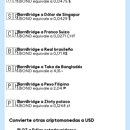
1 BOND equivale a 0,0475 $
BarnBridge a Dólar de Singapur
🇸🇬
1 BOND equivale a 0,0429 $
BarnBridge a Franco Suizo
🇨🇭
1 BOND equivale a 0,0271 CHF
BarnBridge a Real brasileño
🇧🇷
1 BOND equivale a 0,171 R$
BarnBridge a Taka de Bangladés
🇧🇩
1 BOND equivale a 4,15 ৳
BarnBridge a Peso Filipino
🇵🇭
1 BOND equivale a 2,04 ₱
BarnBridge a Złoty polaco
🇵🇱
1 BOND equivale a 0,1248 zł
Convierte otras criptomonedas a USD