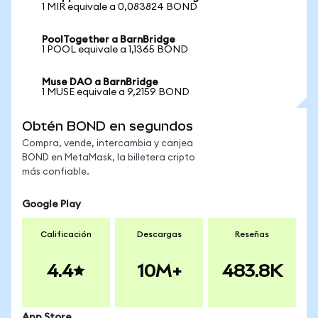
1 MIR equivale a 0,083824 BOND
PoolTogether a BarnBridge
1 POOL equivale a 1,1365 BOND
Muse DAO a BarnBridge
1 MUSE equivale a 9,2159 BOND
Obtén BOND en segundos
Compra, vende, intercambia y canjea
BOND en MetaMask, la billetera cripto
más confiable.
Google Play
Calificación
Descargas
Reseñas
4.4
10M+
483.8K
App Store