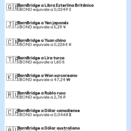
BarnBridge a Libra Esterlina Británica
🇬🇧
1 BOND equivale a 0,0249 £
BarnBridge a Yen japonés
🇯🇵
1 BOND equivale a 5,29 ¥
BarnBridge a Yuan chino
🇨🇳
1 BOND equivale a 0,2264 ¥
BarnBridge a Lira turca
🇹🇷
1 BOND equivale a 1,60 ₺
BarnBridge a Won surcoreano
🇰🇷
1 BOND equivale a 47,24 ₩
BarnBridge a Rublo ruso
🇷🇺
1 BOND equivale a 2,76 ₽
BarnBridge a Dólar canadiense
🇨🇦
1 BOND equivale a 0,0468 $
BarnBridge a Dólar australiano
🇦🇺