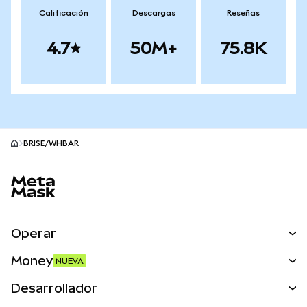
Calificación
Descargas
Reseñas
4.7
50M+
75.8K
BRISE/WHBAR
Pie de página del sitio MetaMask
Operar
Canjear
Money
NUEVA
Predecir
NUEVA
Comprar
Desarrollador
Perps
NUEVA
Tarjeta
Ver los documentos