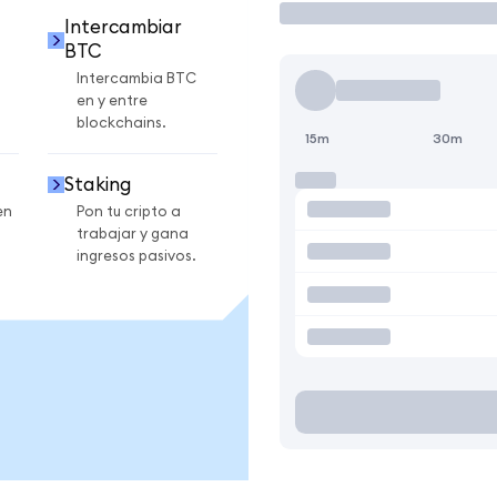
Intercambiar
BTC
Intercambia BTC
en y entre
blockchains.
15m
30m
Staking
en
Pon tu cripto a
trabajar y gana
ingresos pasivos.