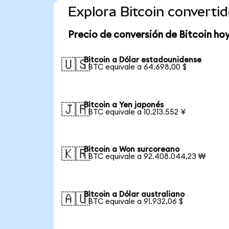
Explora Bitcoin convert
Precio de conversión de Bitcoin ho
Bitcoin a Dólar estadounidense
🇺🇸
1 BTC equivale a 64.698,00 $
Bitcoin a Yen japonés
🇯🇵
1 BTC equivale a 10.213.552 ¥
Bitcoin a Won surcoreano
🇰🇷
1 BTC equivale a 92.408.044,23 ₩
Bitcoin a Dólar australiano
🇦🇺
1 BTC equivale a 91.932,06 $