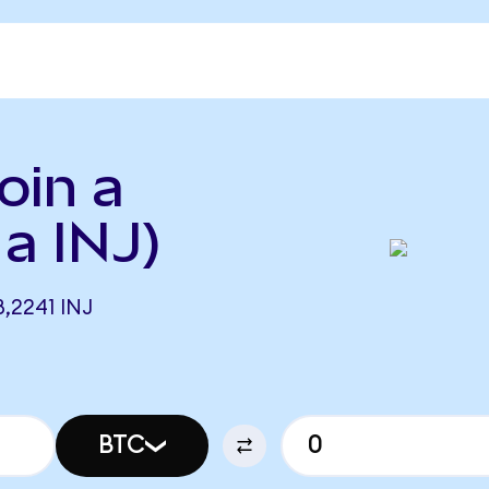
oin a
 a INJ)
,2241 INJ
BTC