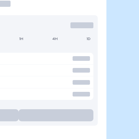
1H
4H
1D