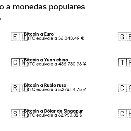
ido a monedas populares
y
Bitcoin a Euro
🇪🇺
🇬
1 BTC equivale a 56.043,49 €
Bitcoin a Yuan chino
🇨🇳
🇹
1 BTC equivale a 436.730,98 ¥
Bitcoin a Rublo ruso
🇷🇺
🇨
1 BTC equivale a 5.276.114,75 ₽
Bitcoin a Dólar de Singapur
🇸🇬
🇨
1 BTC equivale a 82.950,32 $