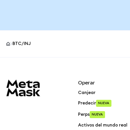
BTC/INJ
Pie de página del sitio MetaMask
Operar
Canjear
Predecir
NUEVA
Perps
NUEVA
Activos del mundo real