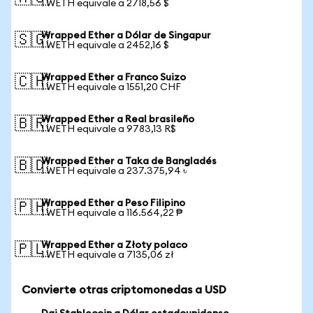
1 WETH equivale a 2718,56 $
Wrapped Ether a Dólar de Singapur
🇸🇬
1 WETH equivale a 2452,16 $
Wrapped Ether a Franco Suizo
🇨🇭
1 WETH equivale a 1551,20 CHF
Wrapped Ether a Real brasileño
🇧🇷
1 WETH equivale a 9783,13 R$
Wrapped Ether a Taka de Bangladés
🇧🇩
1 WETH equivale a 237.375,94 ৳
Wrapped Ether a Peso Filipino
🇵🇭
1 WETH equivale a 116.564,22 ₱
Wrapped Ether a Złoty polaco
🇵🇱
1 WETH equivale a 7135,06 zł
Convierte otras criptomonedas a USD