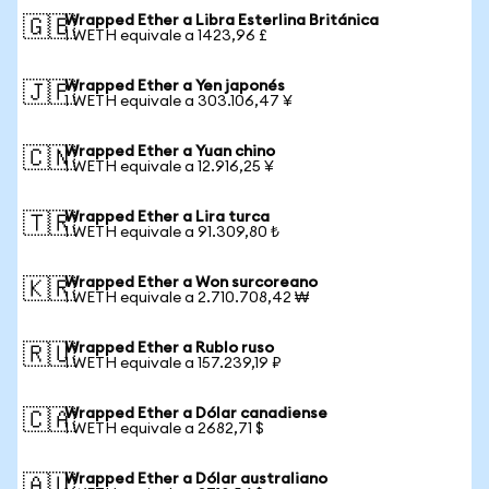
Wrapped Ether a Libra Esterlina Británica
🇬🇧
1 WETH equivale a 1423,96 £
Wrapped Ether a Yen japonés
🇯🇵
1 WETH equivale a 303.106,47 ¥
Wrapped Ether a Yuan chino
🇨🇳
1 WETH equivale a 12.916,25 ¥
Wrapped Ether a Lira turca
🇹🇷
1 WETH equivale a 91.309,80 ₺
Wrapped Ether a Won surcoreano
🇰🇷
1 WETH equivale a 2.710.708,42 ₩
Wrapped Ether a Rublo ruso
🇷🇺
1 WETH equivale a 157.239,19 ₽
Wrapped Ether a Dólar canadiense
🇨🇦
1 WETH equivale a 2682,71 $
Wrapped Ether a Dólar australiano
🇦🇺