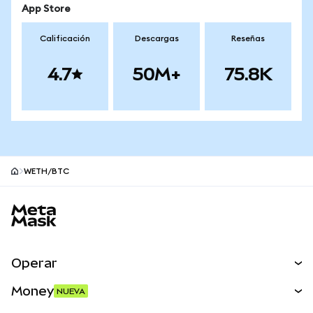
App Store
Calificación
Descargas
Reseñas
4.7
50M+
75.8K
WETH/BTC
Pie de página del sitio MetaMask
Operar
Canjear
Money
NUEVA
Predecir
NUEVA
Comprar