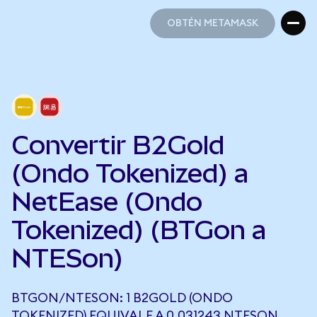
OBTÉN METAMASK
OBTÉN METAMASK
Convertir B2Gold
(Ondo Tokenized) a
NetEase (Ondo
Tokenized) (BTGon a
NTESon)
BTGON/NTESON: 1 B2GOLD (ONDO
TOKENIZED) EQUIVALE A 0,031243 NTESON