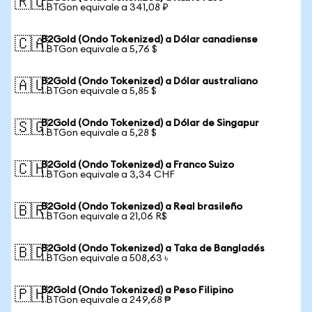
🇷🇺
1 BTGon equivale a 341,08 ₽
B2Gold (Ondo Tokenized) a Dólar canadiense
🇨🇦
1 BTGon equivale a 5,76 $
B2Gold (Ondo Tokenized) a Dólar australiano
🇦🇺
1 BTGon equivale a 5,85 $
B2Gold (Ondo Tokenized) a Dólar de Singapur
🇸🇬
1 BTGon equivale a 5,28 $
B2Gold (Ondo Tokenized) a Franco Suizo
🇨🇭
1 BTGon equivale a 3,34 CHF
B2Gold (Ondo Tokenized) a Real brasileño
🇧🇷
1 BTGon equivale a 21,06 R$
B2Gold (Ondo Tokenized) a Taka de Bangladés
🇧🇩
1 BTGon equivale a 508,63 ৳
B2Gold (Ondo Tokenized) a Peso Filipino
🇵🇭
1 BTGon equivale a 249,68 ₱