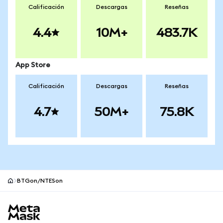
Calificación
Descargas
Reseñas
4.4
10M+
483.7K
App Store
Calificación
Descargas
Reseñas
4.7
50M+
75.8K
BTGon/NTESon
Pie de página del sitio MetaMask