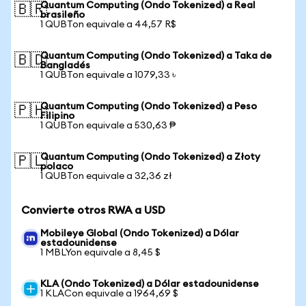
Quantum Computing (Ondo Tokenized) a Real
🇧🇷
brasileño
1 QUBTon equivale a 44,57 R$
Quantum Computing (Ondo Tokenized) a Taka de
🇧🇩
Bangladés
1 QUBTon equivale a 1079,33 ৳
Quantum Computing (Ondo Tokenized) a Peso
🇵🇭
Filipino
1 QUBTon equivale a 530,63 ₱
Quantum Computing (Ondo Tokenized) a Złoty
🇵🇱
polaco
1 QUBTon equivale a 32,36 zł
Convierte otros RWA a USD
Mobileye Global (Ondo Tokenized) a Dólar
estadounidense
1 MBLYon equivale a 8,45 $
KLA (Ondo Tokenized) a Dólar estadounidense
1 KLACon equivale a 1964,69 $