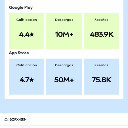
Google Play
Calificación
Descargas
Reseñas
4.4
10M+
483.9K
App Store
Calificación
Descargas
Reseñas
4.7
50M+
75.8K
BZRX/ERN
Pie de página del sitio MetaMask