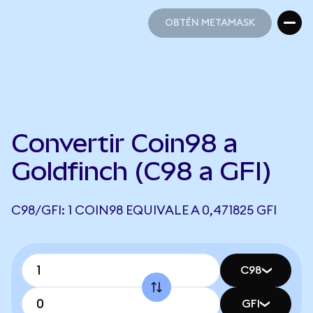
OBTÉN METAMASK
OBTÉN METAMASK
Convertir Coin98 a
Goldfinch (C98 a GFI)
C98/GFI: 1 COIN98 EQUIVALE A 0,471825 GFI
C98
GFI