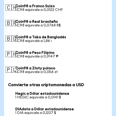
Coin98 a Franco Suizo
🇨🇭
1 C98 equivale a 0,0122 CHF
Coin98 a Real brasileño
🇧🇷
1 C98 equivale a 0,0768 R$
Coin98 a Taka de Bangladés
🇧🇩
1 C98 equivale a 1,86 ৳
Coin98 a Peso Filipino
🇵🇭
1 C98 equivale a 0,9147 ₱
Coin98 a Złoty polaco
🇵🇱
1 C98 equivale a 0,056 zł
Convierte otras criptomonedas a USD
Hegic a Dólar estadounidense
1 HEGIC equivale a 0,0141 $
DIAdata a Dólar estadounidense
1 DIA equivale a 0,1227 $