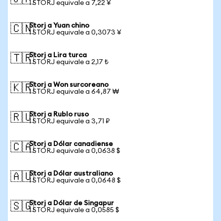
1 STORJ equivale a 7,22 ¥
Storj a Yuan chino
🇨🇳
1 STORJ equivale a 0,3073 ¥
Storj a Lira turca
🇹🇷
1 STORJ equivale a 2,17 ₺
Storj a Won surcoreano
🇰🇷
1 STORJ equivale a 64,87 ₩
Storj a Rublo ruso
🇷🇺
1 STORJ equivale a 3,71 ₽
Storj a Dólar canadiense
🇨🇦
1 STORJ equivale a 0,0638 $
Storj a Dólar australiano
🇦🇺
1 STORJ equivale a 0,0648 $
Storj a Dólar de Singapur
🇸🇬
1 STORJ equivale a 0,0585 $