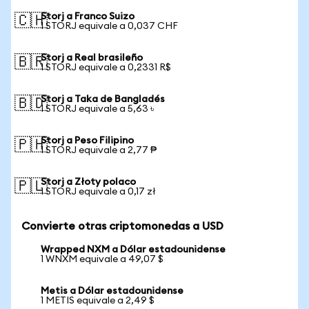
Storj a Franco Suizo
🇨🇭
1 STORJ equivale a 0,037 CHF
Storj a Real brasileño
🇧🇷
1 STORJ equivale a 0,2331 R$
Storj a Taka de Bangladés
🇧🇩
1 STORJ equivale a 5,63 ৳
Storj a Peso Filipino
🇵🇭
1 STORJ equivale a 2,77 ₱
Storj a Złoty polaco
🇵🇱
1 STORJ equivale a 0,17 zł
Convierte otras criptomonedas a USD
Wrapped NXM a Dólar estadounidense
1 WNXM equivale a 49,07 $
Metis a Dólar estadounidense
1 METIS equivale a 2,49 $