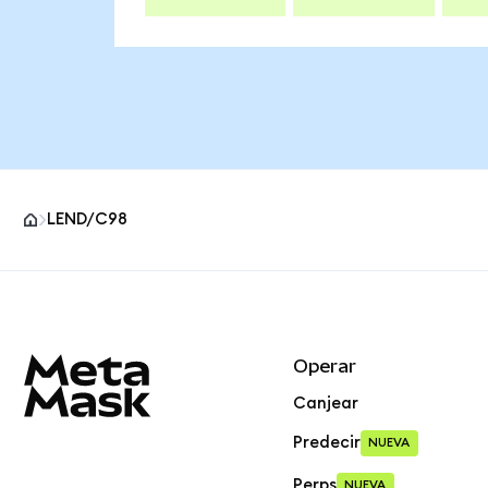
LEND/C98
Pie de página del sitio MetaMask
Operar
Canjear
Predecir
NUEVA
Perps
NUEVA