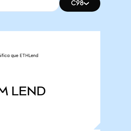
C98
nifica que ETHLend
 M
LEND