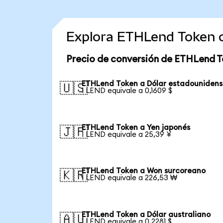
Explora ETHLend Token 
Precio de conversión de ETHLend T
ETHLend Token a Dólar estadouniden
🇺🇸
1 LEND equivale a 0,1609 $
ETHLend Token a Yen japonés
🇯🇵
1 LEND equivale a 25,39 ¥
ETHLend Token a Won surcoreano
🇰🇷
1 LEND equivale a 226,53 ₩
ETHLend Token a Dólar australiano
🇦🇺
1 LEND equivale a 0,2281 $