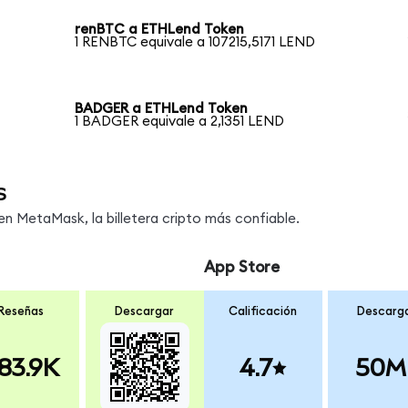
renBTC a ETHLend Token
1 RENBTC equivale a 107215,5171 LEND
BADGER a ETHLend Token
1 BADGER equivale a 2,1351 LEND
s
 MetaMask, la billetera cripto más confiable.
App Store
Reseñas
Descargar
Calificación
Descarg
83.9K
4.7
50M