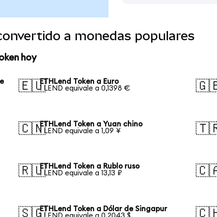
convertido a monedas populares
oken hoy
se
ETHLend Token a Euro
🇪🇺
🇬
1 LEND equivale a 0,1398 €
ETHLend Token a Yuan chino
🇨🇳
🇹
1 LEND equivale a 1,09 ¥
ETHLend Token a Rublo ruso
🇷🇺
🇨
1 LEND equivale a 13,13 ₽
ETHLend Token a Dólar de Singapur
🇸🇬
🇨
1 LEND equivale a 0,2043 $