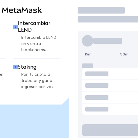
n MetaMask
Operar
Intercambiar
LEND
r
Intercambia LEND
en y entre
blockchains.
15m
30m
Staking
en
Pon tu cripto a
trabajar y gana
ingresos pasivos.