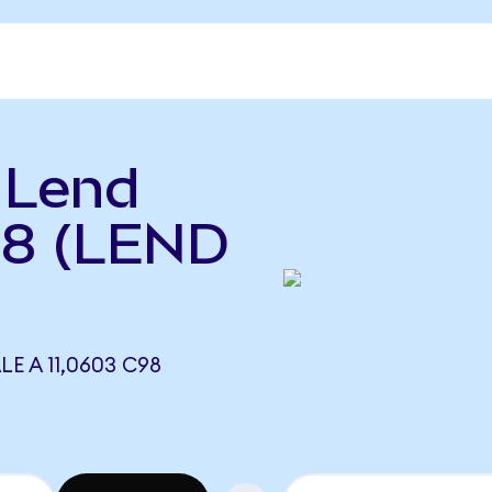
HLend
98 (LEND
E A 11,0603 C98