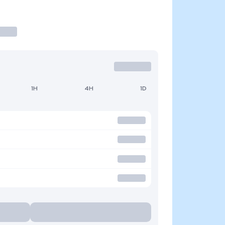
1H
4H
1D