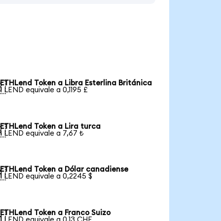
ETHLend Token a Libra Esterlina Británica

1 LEND equivale a 0,1195 £
ETHLend Token a Lira turca

1 LEND equivale a 7,67 ₺
ETHLend Token a Dólar canadiense

1 LEND equivale a 0,2245 $
ETHLend Token a Franco Suizo

1 LEND equivale a 0,13 CHF