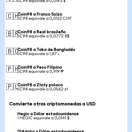
1 C98 equivale a 0,0193 $
Coin98 a Franco Suizo
🇨🇭
1 C98 equivale a 0,0122 CHF
Coin98 a Real brasileño
🇧🇷
1 C98 equivale a 0,0772 R$
Coin98 a Taka de Bangladés
🇧🇩
1 C98 equivale a 1,87 ৳
Coin98 a Peso Filipino
🇵🇭
1 C98 equivale a 0,919 ₱
Coin98 a Złoty polaco
🇵🇱
1 C98 equivale a 0,0562 zł
Convierte otras criptomonedas a USD
Hegic a Dólar estadounidense
1 HEGIC equivale a 0,0141 $
DIAdata a Dólar estadounidense