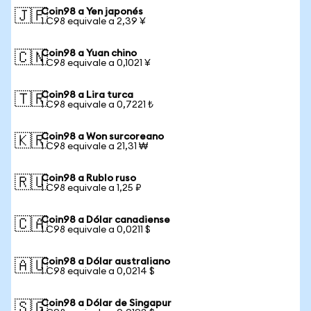
Coin98 a Yen japonés
🇯🇵
1 C98 equivale a 2,39 ¥
Coin98 a Yuan chino
🇨🇳
1 C98 equivale a 0,1021 ¥
Coin98 a Lira turca
🇹🇷
1 C98 equivale a 0,7221 ₺
Coin98 a Won surcoreano
🇰🇷
1 C98 equivale a 21,31 ₩
Coin98 a Rublo ruso
🇷🇺
1 C98 equivale a 1,25 ₽
Coin98 a Dólar canadiense
🇨🇦
1 C98 equivale a 0,0211 $
Coin98 a Dólar australiano
🇦🇺
1 C98 equivale a 0,0214 $
Coin98 a Dólar de Singapur
🇸🇬