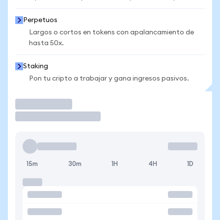
Perpetuos
Largos o cortos en tokens con apalancamiento de
hasta 50x.
Staking
Pon tu cripto a trabajar y gana ingresos pasivos.
Operar
15m
30m
1H
4H
1D