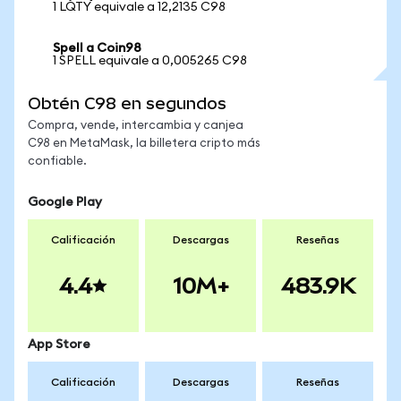
1 LQTY equivale a 12,2135 C98
Spell a Coin98
1 SPELL equivale a 0,005265 C98
Obtén C98 en segundos
Compra, vende, intercambia y canjea
C98 en MetaMask, la billetera cripto más
confiable.
Google Play
Calificación
Descargas
Reseñas
4.4
10M+
483.9K
App Store
Calificación
Descargas
Reseñas