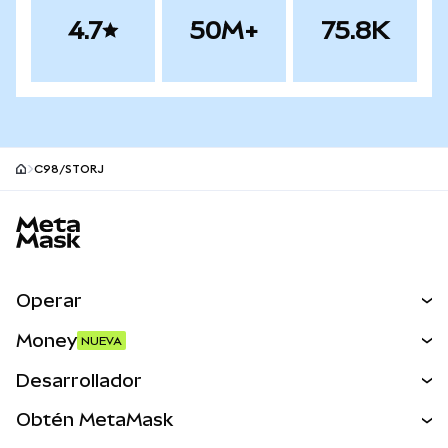
4.7
50M+
75.8K
C98/STORJ
Pie de página del sitio MetaMask
Operar
Canjear
Money
NUEVA
Predecir
NUEVA
Comprar
Desarrollador
Perps
NUEVA
Tarjeta
Ver los documentos
Obtén MetaMask
Activos del mundo real
mUSD
NUEVA
Panel
Obtén Metamask