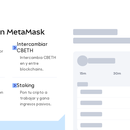
en MetaMask
Operar
Intercambiar
CBETH
or
Intercambia CBETH
en y entre
blockchains.
15m
30m
Staking
en
Pon tu cripto a
trabajar y gana
ingresos pasivos.