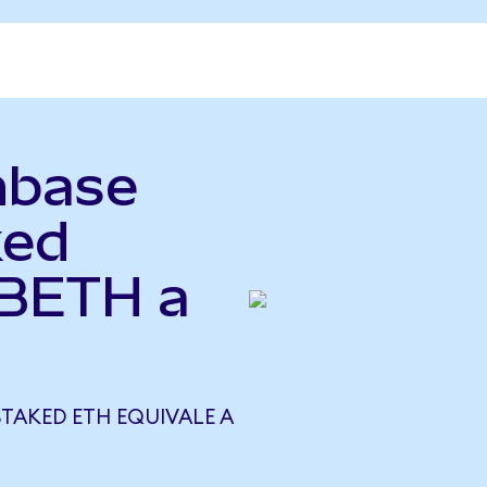
nbase
ked
CBETH a
TAKED ETH EQUIVALE A