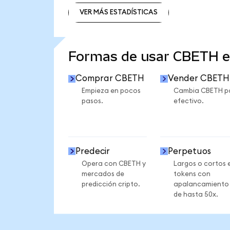
VER MÁS ESTADÍSTICAS
VER MÁS ESTADÍSTICAS
Formas de usar CBETH 
Comprar CBETH
Vender CBETH
Empieza en pocos
Cambia CBETH p
pasos.
efectivo.
Predecir
Perpetuos
Opera con CBETH y
Largos o cortos 
mercados de
tokens con
predicción cripto.
apalancamiento
de hasta 50x.