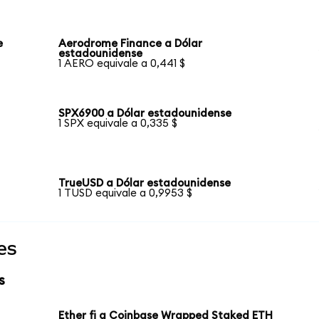
e
Aerodrome Finance a Dólar
estadounidense
1 AERO equivale a 0,441 $
SPX6900 a Dólar estadounidense
1 SPX equivale a 0,335 $
TrueUSD a Dólar estadounidense
1 TUSD equivale a 0,9953 $
es
s
Ether fi a Coinbase Wrapped Staked ETH