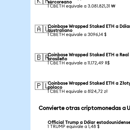
🇰🇷
surcoreano
1 CBETH equivale a 3.081.821,31 ₩
Coinbase Wrapped Staked ETH a Dóla
🇦🇺
australiano
1 CBETH equivale a 3096,14 $
Coinbase Wrapped Staked ETH a Real
🇧🇷
brasileño
1 CBETH equivale a 11.172,49 R$
Coinbase Wrapped Staked ETH a Złot
🇵🇱
polaco
1 CBETH equivale a 8124,72 zł
Convierte otras criptomonedas a 
Official Trump a Dólar estadounidens
1 TRUMP equivale a 1,48 $