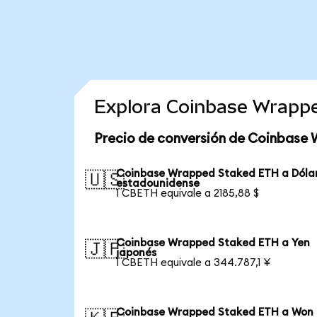
Explora Coinbase Wrapp
Precio de conversión de Coinbase
Coinbase Wrapped Staked ETH a Dóla
🇺🇸
estadounidense
1 CBETH equivale a 2185,88 $
Coinbase Wrapped Staked ETH a Yen
🇯🇵
japonés
1 CBETH equivale a 344.787,1 ¥
Coinbase Wrapped Staked ETH a Won