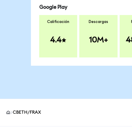
Google Play
Calificación
Descargas
4.4
10M+
4
CBETH/FRAX
Pie de página del sitio MetaMask