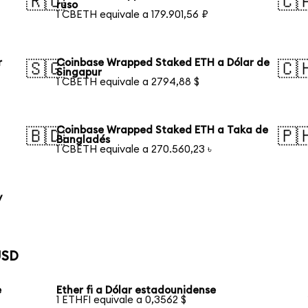
🇷🇺
🇨
ruso
1 CBETH equivale a 179.901,56 ₽
r
Coinbase Wrapped Staked ETH a Dólar de
🇸🇬
🇨
Singapur
1 CBETH equivale a 2794,88 $
Coinbase Wrapped Staked ETH a Taka de
🇧🇩
🇵
Bangladés
1 CBETH equivale a 270.560,23 ৳
y
USD
e
Ether fi a Dólar estadounidense
1 ETHFI equivale a 0,3562 $