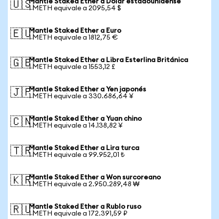
Mantle Staked Ether a Dólar estadounidense
🇺🇸
1 METH equivale a 2095,54 $
Mantle Staked Ether a Euro
🇪🇺
1 METH equivale a 1812,75 €
Mantle Staked Ether a Libra Esterlina Británica
🇬🇧
1 METH equivale a 1553,12 £
Mantle Staked Ether a Yen japonés
🇯🇵
1 METH equivale a 330.686,64 ¥
Mantle Staked Ether a Yuan chino
🇨🇳
1 METH equivale a 14.138,82 ¥
Mantle Staked Ether a Lira turca
🇹🇷
1 METH equivale a 99.952,01 ₺
Mantle Staked Ether a Won surcoreano
🇰🇷
1 METH equivale a 2.950.289,48 ₩
Mantle Staked Ether a Rublo ruso
🇷🇺
1 METH equivale a 172.391,59 ₽