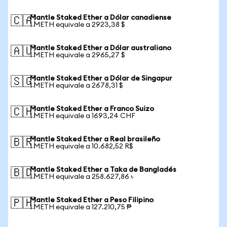
Mantle Staked Ether a Dólar canadiense
🇨🇦
1 METH equivale a 2923,38 $
Mantle Staked Ether a Dólar australiano
🇦🇺
1 METH equivale a 2965,27 $
Mantle Staked Ether a Dólar de Singapur
🇸🇬
1 METH equivale a 2678,31 $
Mantle Staked Ether a Franco Suizo
🇨🇭
1 METH equivale a 1693,24 CHF
Mantle Staked Ether a Real brasileño
🇧🇷
1 METH equivale a 10.682,52 R$
Mantle Staked Ether a Taka de Bangladés
🇧🇩
1 METH equivale a 258.627,86 ৳
Mantle Staked Ether a Peso Filipino
🇵🇭
1 METH equivale a 127.210,75 ₱