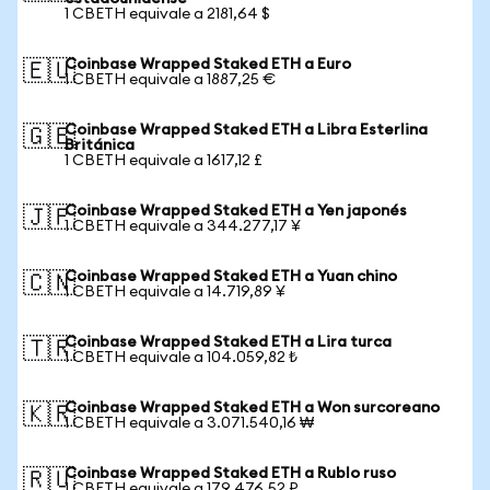
1 CBETH equivale a 2181,64 $
Coinbase Wrapped Staked ETH a Euro
🇪🇺
1 CBETH equivale a 1887,25 €
Coinbase Wrapped Staked ETH a Libra Esterlina
🇬🇧
Británica
1 CBETH equivale a 1617,12 £
Coinbase Wrapped Staked ETH a Yen japonés
🇯🇵
1 CBETH equivale a 344.277,17 ¥
Coinbase Wrapped Staked ETH a Yuan chino
🇨🇳
1 CBETH equivale a 14.719,89 ¥
Coinbase Wrapped Staked ETH a Lira turca
🇹🇷
1 CBETH equivale a 104.059,82 ₺
Coinbase Wrapped Staked ETH a Won surcoreano
🇰🇷
1 CBETH equivale a 3.071.540,16 ₩
Coinbase Wrapped Staked ETH a Rublo ruso
🇷🇺
1 CBETH equivale a 179.476,52 ₽