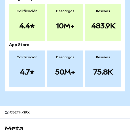
Calificación
Descargas
Reseñas
4.4
10M+
483.9K
App Store
Calificación
Descargas
Reseñas
4.7
50M+
75.8K
CBETH/SPX
Pie de página del sitio MetaMask