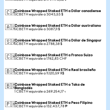
Coinbase Wrapped Staked ETH a Dólar canadiense
🇨🇦
1 CBETH equivale a 3043,53 $
Coinbase Wrapped Staked ETH a Dólar australiano
🇦🇺
1 CBETH equivale a 3087,11 $
Coinbase Wrapped Staked ETH a Dólar de Singapur
🇸🇬
1 CBETH equivale a 2788,38 $
Coinbase Wrapped Staked ETH a Franco Suizo
🇨🇭
1 CBETH equivale a 1762,83 CHF
Coinbase Wrapped Staked ETH a Real brasileño
🇧🇷
1 CBETH equivale a 11.120,59 R$
Coinbase Wrapped Staked ETH a Taka de
🇧🇩
Bangladés
1 CBETH equivale a 269.254,17 ৳
Coinbase Wrapped Staked ETH a Peso Filipino
🇵🇭
1 CBETH equivale a 132.437,78 ₱