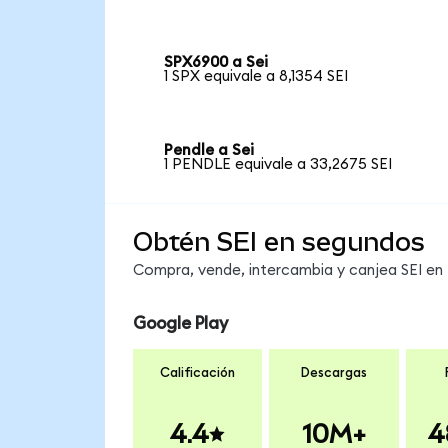
SPX6900 a Sei
1 SPX equivale a 8,1354 SEI
Pendle a Sei
1 PENDLE equivale a 33,2675 SEI
Obtén SEI en segundos
Compra, vende, intercambia y canjea SEI en 
Google Play
Calificación
Descargas
4.4
10M+
4