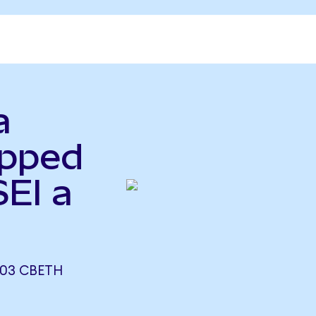
a
apped
EI a
1903 CBETH