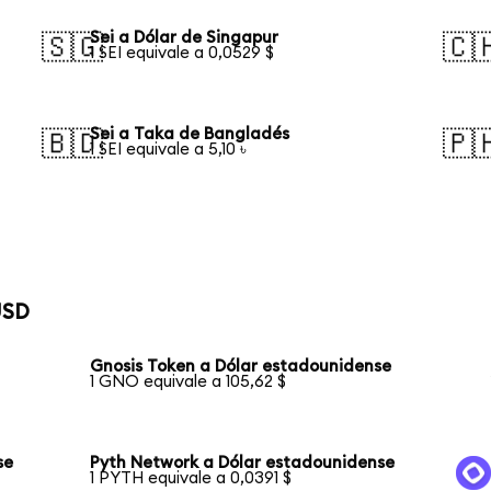
Sei a Dólar de Singapur
🇸🇬
🇨
1 SEI equivale a 0,0529 $
Sei a Taka de Bangladés
🇧🇩
🇵
1 SEI equivale a 5,10 ৳
USD
Gnosis Token a Dólar estadounidense
1 GNO equivale a 105,62 $
se
Pyth Network a Dólar estadounidense
1 PYTH equivale a 0,0391 $