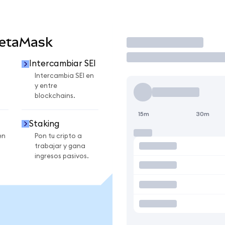
MetaMask
Operar
Intercambiar SEI
Intercambia SEI en
y entre
blockchains.
15m
30m
Staking
en
Pon tu cripto a
trabajar y gana
ingresos pasivos.