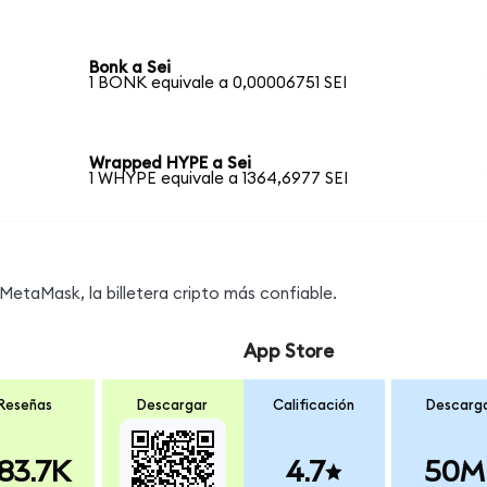
Bonk a Sei
1 BONK equivale a 0,00006751 SEI
Wrapped HYPE a Sei
1 WHYPE equivale a 1364,6977 SEI
MetaMask, la billetera cripto más confiable.
App Store
Reseñas
Descargar
Calificación
Descarg
83.7K
4.7
50M