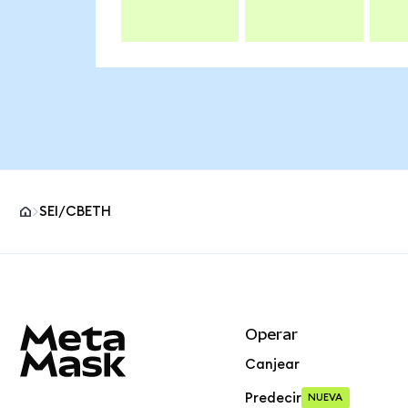
SEI/CBETH
Pie de página del sitio MetaMask
Operar
Canjear
Predecir
NUEVA