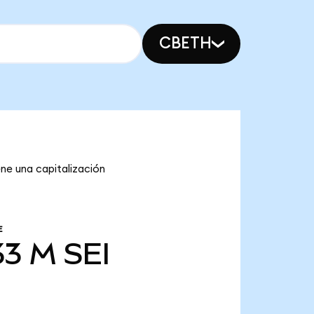
CBETH
ene una capitalización
E
33 M
SEI