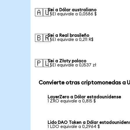
Sei a Dólar australiano
🇦🇺
1 SEI equivale a 0,0586 $
Sei a Real brasileño
🇧🇷
1 SEI equivale a 0,211 R$
Sei a Złoty polaco
🇵🇱
1 SEI equivale a 0,1537 zł
Convierte otras criptomonedas a 
LayerZero a Dólar estadounidense
1 ZRO equivale a 0,815 $
Lido DAO Token a Dólar estadouniden
1 LDO equivale a 0,2964 $