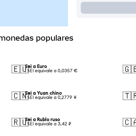
a monedas populares
Sei a Euro
🇪🇺
🇬
1 SEI equivale a 0,0357 €
Sei a Yuan chino
🇨🇳
🇹
1 SEI equivale a 0,2779 ¥
Sei a Rublo ruso
🇷🇺
🇨
1 SEI equivale a 3,42 ₽