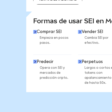
VER MÁS ESTADÍSTICAS
Formas de usar SEI en 
Comprar SEI
Vender SEI
Empieza en pocos
Cambia SEI por
pasos.
efectivo.
Predecir
Perpetuos
Opera con SEI y
Largos o cortos 
mercados de
tokens con
predicción cripto.
apalancamiento
de hasta 50x.