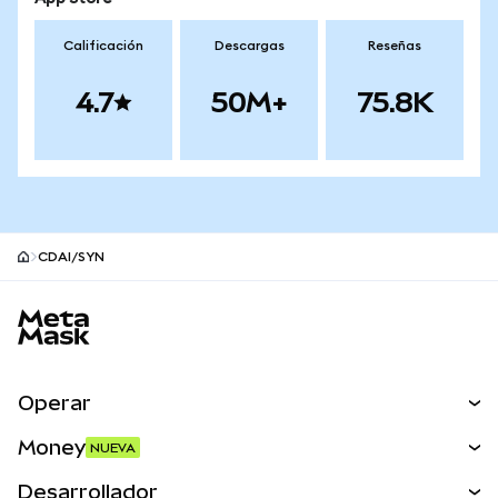
Calificación
Descargas
Reseñas
4.7
50M+
75.8K
CDAI/SYN
Pie de página del sitio MetaMask
Operar
Canjear
Money
NUEVA
Predecir
NUEVA
Comprar
Desarrollador