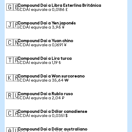
Compound Dai a Libra Esterlina Británica
🇬🇧
1 CDAI equivale a 0,0186 £
Compound Dai a Yen japonés
🇯🇵
1 CDAI equivale a 3,96 ¥
Compound Dai a Yuan chino
🇨🇳
1 CDAI equivale a 0,1691 ¥
Compound Dai a Lira turca
🇹🇷
1 CDAI equivale a 1,19 ₺
Compound Dai a Won surcoreano
🇰🇷
1 CDAI equivale a 35,64 ₩
Compound Dai a Rublo ruso
🇷🇺
1 CDAI equivale a 2,04 ₽
Compound Dai a Dólar canadiense
🇨🇦
1 CDAI equivale a 0,0351 $
Compound Dai a Dólar australiano
🇦🇺