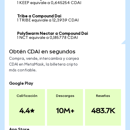
1 KEEP equivale a 0,645254 CDAI
Tribe a Compound Dai
1 TRIBE equivale a 12,3939 CDAI
PolySwarm Nectar a Compound Dai
1 NCT equivale a 0,185778 CDAI
Obtén CDAI en segundos
Compra, vende, intercambia y canjea
CDAI en MetaMask, la billetera cripto
más confiable.
Google Play
Calificación
Descargas
Reseñas
4.4
10M+
483.7K
App Store