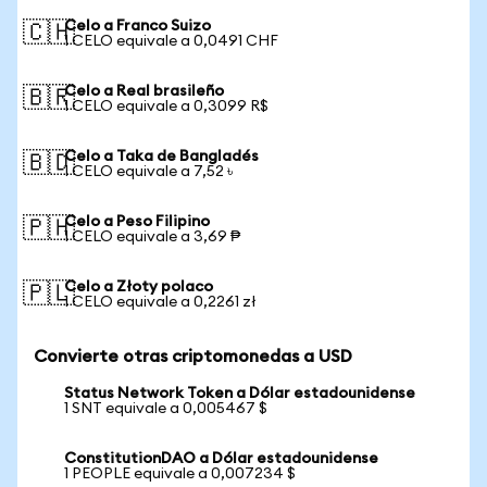
Celo a Franco Suizo
🇨🇭
1 CELO equivale a 0,0491 CHF
Celo a Real brasileño
🇧🇷
1 CELO equivale a 0,3099 R$
Celo a Taka de Bangladés
🇧🇩
1 CELO equivale a 7,52 ৳
Celo a Peso Filipino
🇵🇭
1 CELO equivale a 3,69 ₱
Celo a Złoty polaco
🇵🇱
1 CELO equivale a 0,2261 zł
Convierte otras criptomonedas a USD
Status Network Token a Dólar estadounidense
1 SNT equivale a 0,005467 $
ConstitutionDAO a Dólar estadounidense
1 PEOPLE equivale a 0,007234 $