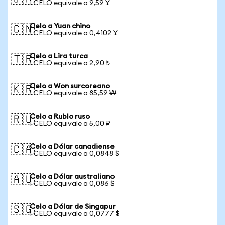
1 CELO equivale a 9,59 ¥
Celo a Yuan chino
🇨🇳
1 CELO equivale a 0,4102 ¥
Celo a Lira turca
🇹🇷
1 CELO equivale a 2,90 ₺
Celo a Won surcoreano
🇰🇷
1 CELO equivale a 85,59 ₩
Celo a Rublo ruso
🇷🇺
1 CELO equivale a 5,00 ₽
Celo a Dólar canadiense
🇨🇦
1 CELO equivale a 0,0848 $
Celo a Dólar australiano
🇦🇺
1 CELO equivale a 0,086 $
Celo a Dólar de Singapur
🇸🇬
1 CELO equivale a 0,0777 $