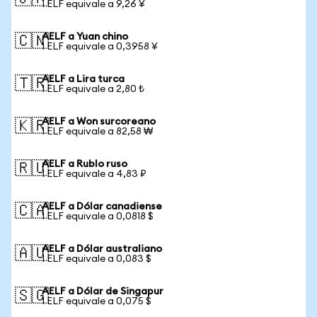
1 ELF equivale a 9,26 ¥
AELF a Yuan chino
🇨🇳
1 ELF equivale a 0,3958 ¥
AELF a Lira turca
🇹🇷
1 ELF equivale a 2,80 ₺
AELF a Won surcoreano
🇰🇷
1 ELF equivale a 82,58 ₩
AELF a Rublo ruso
🇷🇺
1 ELF equivale a 4,83 ₽
AELF a Dólar canadiense
🇨🇦
1 ELF equivale a 0,0818 $
AELF a Dólar australiano
🇦🇺
1 ELF equivale a 0,083 $
AELF a Dólar de Singapur
🇸🇬
1 ELF equivale a 0,075 $