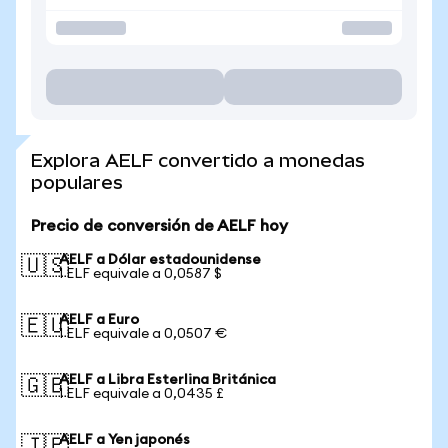
Explora AELF convertido a monedas
populares
Precio de conversión de AELF hoy
AELF a Dólar estadounidense
🇺🇸
1 ELF equivale a 0,0587 $
AELF a Euro
🇪🇺
1 ELF equivale a 0,0507 €
AELF a Libra Esterlina Británica
🇬🇧
1 ELF equivale a 0,0435 £
AELF a Yen japonés
🇯🇵