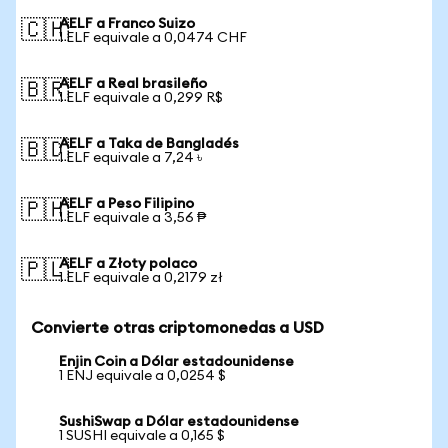
AELF a Franco Suizo
🇨🇭
1 ELF equivale a 0,0474 CHF
AELF a Real brasileño
🇧🇷
1 ELF equivale a 0,299 R$
AELF a Taka de Bangladés
🇧🇩
1 ELF equivale a 7,24 ৳
AELF a Peso Filipino
🇵🇭
1 ELF equivale a 3,56 ₱
AELF a Złoty polaco
🇵🇱
1 ELF equivale a 0,2179 zł
Convierte otras criptomonedas a USD
Enjin Coin a Dólar estadounidense
1 ENJ equivale a 0,0254 $
SushiSwap a Dólar estadounidense
1 SUSHI equivale a 0,165 $