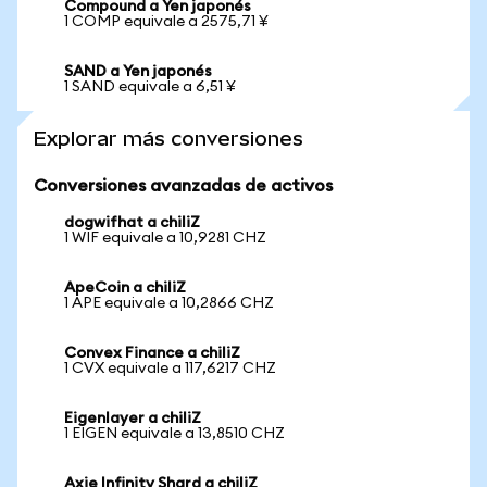
Compound a Yen japonés
1 COMP equivale a 2575,71 ¥
SAND a Yen japonés
1 SAND equivale a 6,51 ¥
Explorar más conversiones
Conversiones avanzadas de activos
dogwifhat a chiliZ
1 WIF equivale a 10,9281 CHZ
ApeCoin a chiliZ
1 APE equivale a 10,2866 CHZ
Convex Finance a chiliZ
1 CVX equivale a 117,6217 CHZ
Eigenlayer a chiliZ
1 EIGEN equivale a 13,8510 CHZ
Axie Infinity Shard a chiliZ