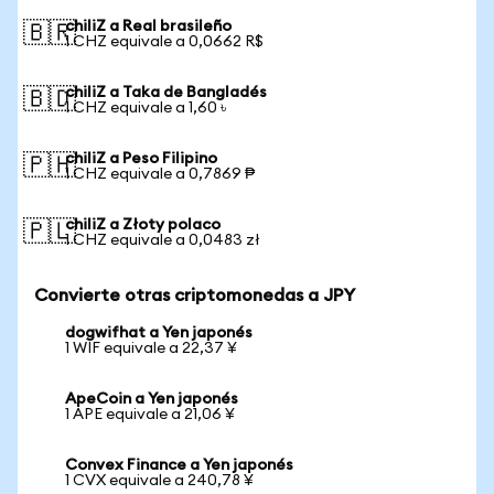
chiliZ a Real brasileño
🇧🇷
1 CHZ equivale a 0,0662 R$
chiliZ a Taka de Bangladés
🇧🇩
1 CHZ equivale a 1,60 ৳
chiliZ a Peso Filipino
🇵🇭
1 CHZ equivale a 0,7869 ₱
chiliZ a Złoty polaco
🇵🇱
1 CHZ equivale a 0,0483 zł
Convierte otras criptomonedas a JPY
dogwifhat a Yen japonés
1 WIF equivale a 22,37 ¥
ApeCoin a Yen japonés
1 APE equivale a 21,06 ¥
Convex Finance a Yen japonés
1 CVX equivale a 240,78 ¥