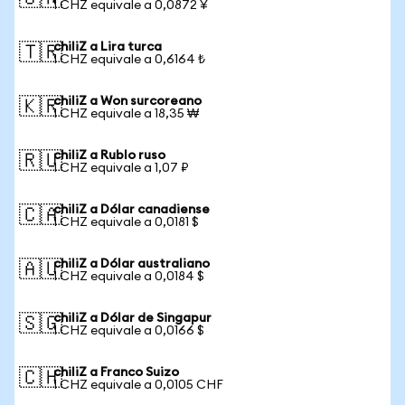
1 CHZ equivale a 0,0872 ¥
chiliZ a Lira turca
🇹🇷
1 CHZ equivale a 0,6164 ₺
chiliZ a Won surcoreano
🇰🇷
1 CHZ equivale a 18,35 ₩
chiliZ a Rublo ruso
🇷🇺
1 CHZ equivale a 1,07 ₽
chiliZ a Dólar canadiense
🇨🇦
1 CHZ equivale a 0,0181 $
chiliZ a Dólar australiano
🇦🇺
1 CHZ equivale a 0,0184 $
chiliZ a Dólar de Singapur
🇸🇬
1 CHZ equivale a 0,0166 $
chiliZ a Franco Suizo
🇨🇭
1 CHZ equivale a 0,0105 CHF