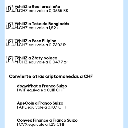
chiliZ a Real brasileño
🇧🇷
1 CHZ equivale a 0,0655 R$
chiliZ a Taka de Bangladés
🇧🇩
1 CHZ equivale a 1,59 ৳
chiliZ a Peso Filipino
🇵🇭
1 CHZ equivale a 0,7802 ₱
chiliZ a Złoty polaco
🇵🇱
1 CHZ equivale a 0,0477 zł
Convierte otras criptomonedas a CHF
dogwifhat a Franco Suizo
1 WIF equivale a 0,1111 CHF
ApeCoin a Franco Suizo
1 APE equivale a 0,107 CHF
Convex Finance a Franco Suizo
1 CVX equivale a 1,23 CHF