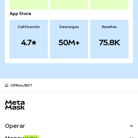
App Store
Calificación
Descargas
Reseñas
4.7
50M+
75.8K
CIFRon/BDT
Pie de página del sitio MetaMask
Operar
Canjear