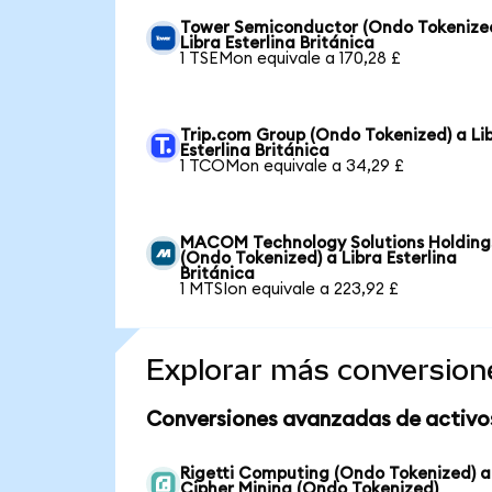
Tower Semiconductor (Ondo Tokenize
Libra Esterlina Británica
1 TSEMon equivale a 170,28 £
Trip.com Group (Ondo Tokenized) a Li
Esterlina Británica
1 TCOMon equivale a 34,29 £
MACOM Technology Solutions Holding
(Ondo Tokenized) a Libra Esterlina
Británica
1 MTSIon equivale a 223,92 £
Explorar más conversion
Conversiones avanzadas de activo
Rigetti Computing (Ondo Tokenized) a
Cipher Mining (Ondo Tokenized)