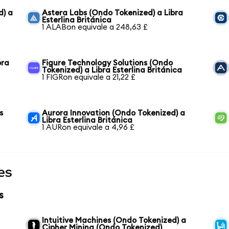
d) a
Astera Labs (Ondo Tokenized) a Libra
Esterlina Británica
1 ALABon equivale a 248,63 £
bra
Figure Technology Solutions (Ondo
Tokenized) a Libra Esterlina Británica
1 FIGRon equivale a 21,22 £
s
Aurora Innovation (Ondo Tokenized) a
Libra Esterlina Británica
1 AURon equivale a 4,96 £
es
s
Intuitive Machines (Ondo Tokenized) a
Cipher Mining (Ondo Tokenized)