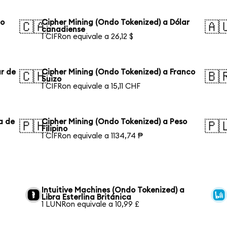
lo
Cipher Mining (Ondo Tokenized) a Dólar
🇨🇦
🇦
canadiense
1 CIFRon equivale a 26,12 $
ar de
Cipher Mining (Ondo Tokenized) a Franco
🇨🇭
🇧
Suizo
1 CIFRon equivale a 15,11 CHF
a de
Cipher Mining (Ondo Tokenized) a Peso
🇵🇭
🇵
Filipino
1 CIFRon equivale a 1134,74 ₱
Intuitive Machines (Ondo Tokenized) a
Libra Esterlina Británica
1 LUNRon equivale a 10,99 £