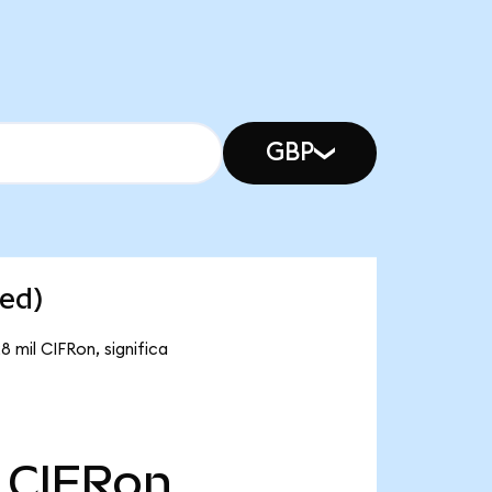
GBP
zed)
 mil CIFRon, significa
CIFRon