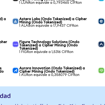
1 LUNRon equivale a 0,793465 CIFRon
d) a
Astera Labs (Ondo Tokenized) a Cipher
Mining (Ondo Tokenized)
1 ALABon equivale a 17,9437 CIFRon
pher
Figure Technology Solutions (Ondo
Tokenized) a Cipher Mining (Ondo
Tokenized)
1 FIGRon equivale a 1,5316 CIFRon
s
Aurora Innovation (Ondo Tokenized) a
do
Cipher Mining (Ondo Tokenized)
1 AURon equivale a 0,358079 CIFRon
idad