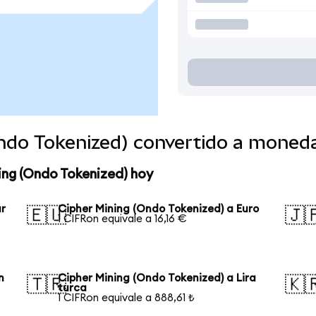
Ondo Tokenized) convertido a moned
ing (Ondo Tokenized) hoy
ar
Cipher Mining (Ondo Tokenized) a Euro
🇪🇺
🇯
1 CIFRon equivale a 16,16 €
n
Cipher Mining (Ondo Tokenized) a Lira
🇹🇷
🇰
turca
1 CIFRon equivale a 888,61 ₺