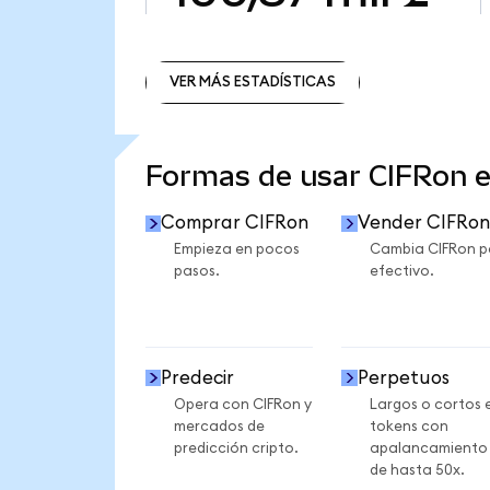
VER MÁS ESTADÍSTICAS
VER MÁS ESTADÍSTICAS
Formas de usar CIFRon 
Comprar CIFRon
Vender CIFRon
Empieza en pocos
Cambia CIFRon p
pasos.
efectivo.
Predecir
Perpetuos
Opera con CIFRon y
Largos o cortos 
mercados de
tokens con
predicción cripto.
apalancamiento
de hasta 50x.