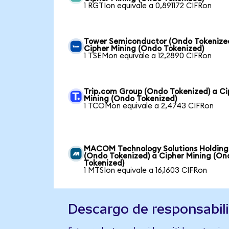
1 RGTIon equivale a 0,891172 CIFRon
Tower Semiconductor (Ondo Tokenize
Cipher Mining (Ondo Tokenized)
1 TSEMon equivale a 12,2890 CIFRon
Trip.com Group (Ondo Tokenized) a Ci
Mining (Ondo Tokenized)
1 TCOMon equivale a 2,4743 CIFRon
MACOM Technology Solutions Holding
(Ondo Tokenized) a Cipher Mining (On
Tokenized)
1 MTSIon equivale a 16,1603 CIFRon
Descargo de responsabil