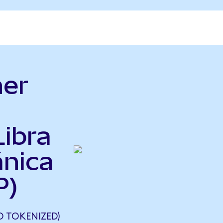
her
Libra
ánica
P)
O TOKENIZED)