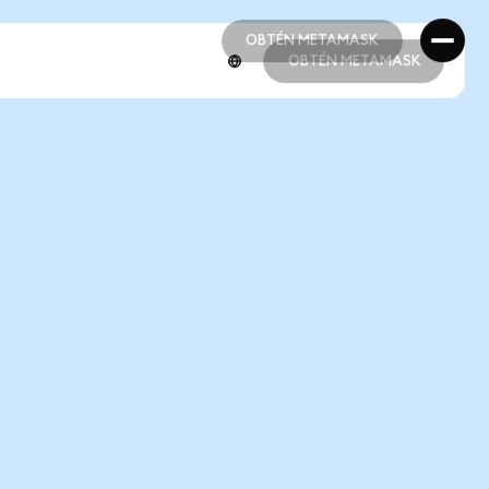
OBTÉN METAMASK
OBTÉN METAMASK
OBTÉN METAMASK
OBTÉN METAMASK