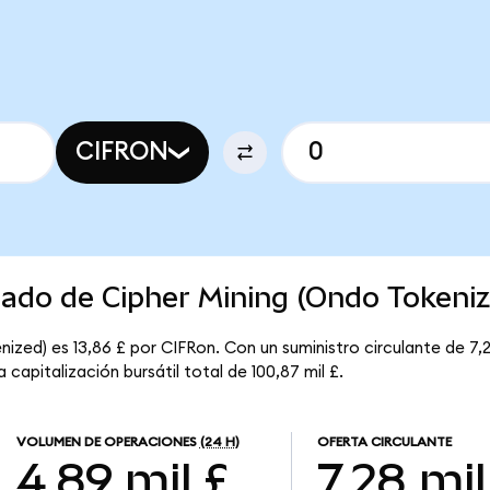
CIFRON
cado de Cipher Mining (Ondo Tokeni
ized) es 13,86 £ por CIFRon. Con un suministro circulante de 7,28
capitalización bursátil total de 100,87 mil £.
VOLUMEN DE OPERACIONES
(24 H)
OFERTA CIRCULANTE
4,89 mil £
7,28 mil