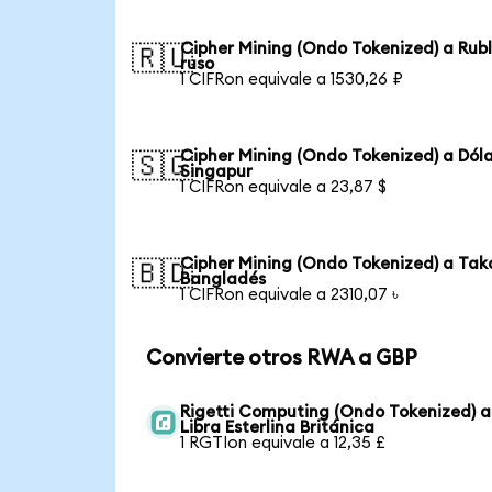
Cipher Mining (Ondo Tokenized) a Rub
🇷🇺
ruso
1 CIFRon equivale a 1530,26 ₽
Cipher Mining (Ondo Tokenized) a Dól
🇸🇬
Singapur
1 CIFRon equivale a 23,87 $
Cipher Mining (Ondo Tokenized) a Tak
🇧🇩
Bangladés
1 CIFRon equivale a 2310,07 ৳
Convierte otros RWA a GBP
Rigetti Computing (Ondo Tokenized) a
Libra Esterlina Británica
1 RGTIon equivale a 12,35 £