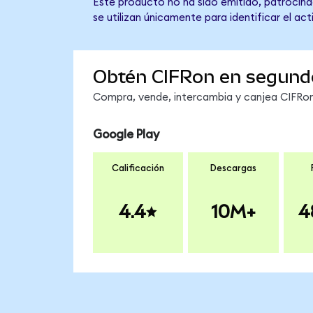
Este producto no ha sido emitido, patrocinad
se utilizan únicamente para identificar el ac
Obtén CIFRon en segund
Compra, vende, intercambia y canjea CIFRon 
Google Play
Calificación
Descargas
4.4
10M+
4