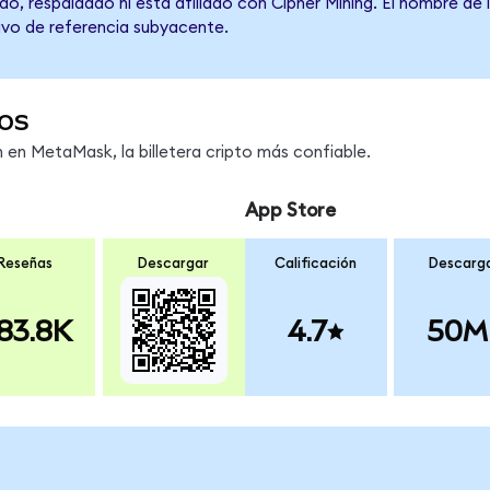
o, respaldado ni está afiliado con Cipher Mining. El nombre de 
tivo de referencia subyacente.
os
en MetaMask, la billetera cripto más confiable.
App Store
Reseñas
Descargar
Calificación
Descarg
83.8K
4.7
50M