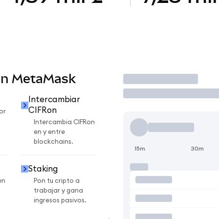
en MetaMask
Operar
Intercambiar
CIFRon
or
Intercambia CIFRon
en y entre
blockchains.
15m
30m
Staking
en
Pon tu cripto a
trabajar y gana
ingresos pasivos.