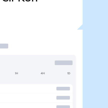
1H
4H
1D